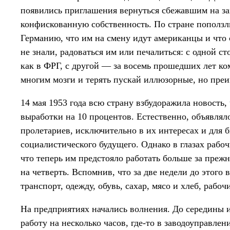
появились приглашения вернуться сбежавшим на зап
конфискованную собственность. По стране поползл
Германию, что им на смену идут американцы и что 
не знали, радоваться им или печалиться: с одной ст
как в ФРГ, с другой — за восемь прошедших лет к
многим мозги и терять пускай иллюзорные, но преи
14 мая 1953 года всю страну взбудоражила новость
выработки на 10 процентов. Естественно, объявлял
пролетариев, исключительно в их интересах и для 
социалистического будущего. Однако в глазах рабо
что теперь им предстояло работать больше за прежн
на четверть. Вспомнив, что за две недели до этог
транспорт, одежду, обувь, сахар, мясо и хлеб, рабо
На предприятиях начались волнения. До середины 
работу на несколько часов, где-то в заводоуправле