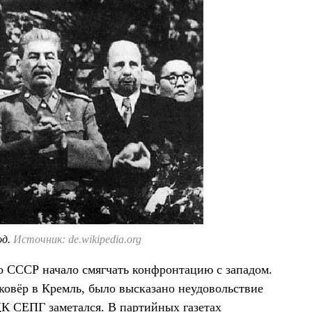
од.
Источник: de.wikipedia.org
во СССР начало смягчать конфронтацию с западом.
 ковёр в Кремль, было высказано неудовольствие
К СЕПГ заметался. В партийных газетах