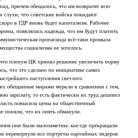
ад, причем обещалось, что им возвратят всю
и слухи, что советские войска покидают
скоро в ГДР вновь будет капитализм. Рабочие
ороны, появлялась надежда, что им будут платить
оммунистическая пропаганда всё-таки промыла
мущества социализма не хотелось.
, что пленум ЦК принял решение увеличить норму
ось, что это сделано по инициативе самих
быстрейшего наступления светлого
чих обещанные миражи меркли в сравнении с тем,
юю зарплату, то есть фактически их труд дешевел
о власть повысила цены на общественный
чие поняли, что их опять обманули.
июня они были малозаметны: кое-где прекращали
нии перевернули все портреты партийных лидеров