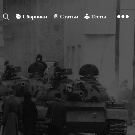
📚
Сборники
📄
Статьи
🕹️
Тесты