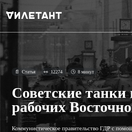
📄
Статья
👀
12274
🕓
8 минут
Советские танки
рабочих Восточн
Коммунистическое правительство ГДР с помощ