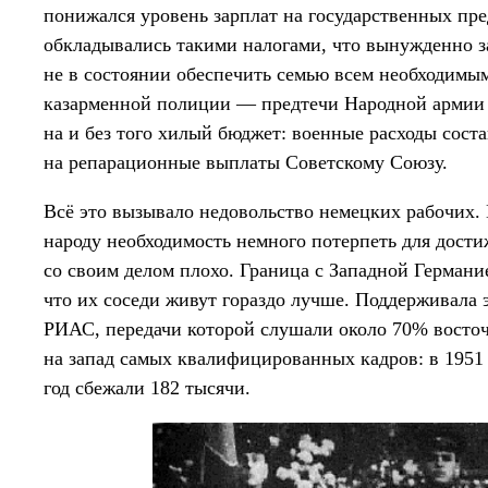
понижался уровень зарплат на государственных пре
обкладывались такими налогами, что вынужденно з
не в состоянии обеспечить семью всем необходимым
казарменной полиции — предтечи Народной армии 
на и без того хилый бюджет: военные расходы сост
на репарационные выплаты Советскому Союзу.
Всё это вызывало недовольство немецких рабочих. 
народу необходимость немного потерпеть для дости
со своим делом плохо. Граница с Западной Германи
что их соседи живут гораздо лучше. Поддерживала 
РИАС, передачи которой слушали около 70% восточ
на запад самых квалифицированных кадров: в 1951 г
год сбежали 182 тысячи.