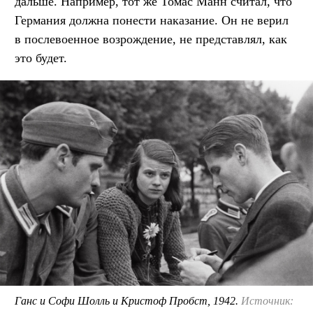
дальше. Например, тот же Томас Манн считал, что
Германия должна понести наказание. Он не верил
в послевоенное возрождение, не представлял, как
это будет.
Ганс и Софи Шолль и Кристоф Пробст, 1942.
Источник: