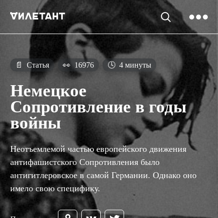
📄
Статья
👀
16976
🕓
4 минуты
Немецкое
Сопротивление в годы
войны
Неотъемлемой частью европейского движения
антифашистского Сопротивления было
антигитлеровское в самой Германии. Однако оно
имело свою специфику.