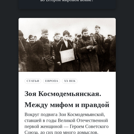
СТАТЬИ
ЕВРОПА
XX ВЕК
Зоя Космодемьянская.
Между мифом и правдой
Вокруг подвига Зои Космодемьянской,
ставшей в годы Великой Отечественной
первой женщиной — Героем Советского
Союза, до сих пор много домыслов.