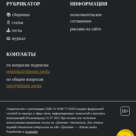
РУБРИКАТОР
ИНФОРМАЦИЯ
📚 сборники
пользовательское
соглашение
📄 статьи
реклама на сайте
🕹️ тесты
📖 журнал
КОНТАКТЫ
по вопросам подписки
podpiska@diletant.media
по общим вопросам
info@diletant.media
Свидетельство о регистрации СМИ Эл №ФС77-62623 выдано федеральной
16+
службой по надзору в сфере связи, информационных технологий и массовых
коммуникаций (Роскомнадзор) 31.07.2015 При полном или частичном
использовании материалов ссылка на «Дилетант» обязательна. Для сетевых
изданий обязательна гиперссылка на сайт «Дилетант» — diletant.media.
Разработано в
notamedia