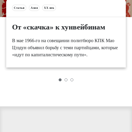
Статьи
Азия
XX век
От «скачка» к хунвейбинам
В мае 1966-го на совещании политбюро КПК Мао
Цзэдун объявил борьбу с теми партийцами, которые
«идут по капиталистическому пути».