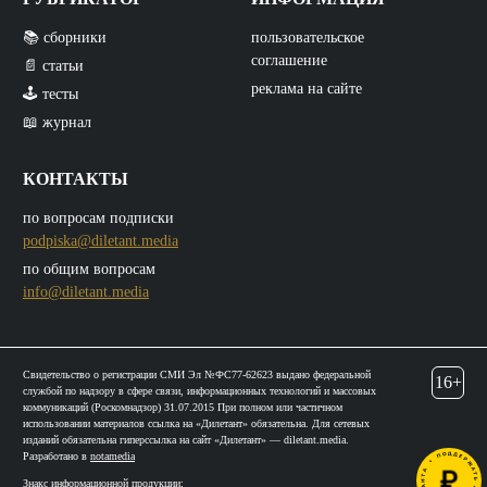
📚 сборники
пользовательское
соглашение
📄 статьи
реклама на сайте
🕹️ тесты
📖 журнал
КОНТАКТЫ
по вопросам подписки
podpiska@diletant.media
по общим вопросам
info@diletant.media
Свидетельство о регистрации СМИ Эл №ФС77-62623 выдано федеральной
16+
службой по надзору в сфере связи, информационных технологий и массовых
коммуникаций (Роскомнадзор) 31.07.2015 При полном или частичном
использовании материалов ссылка на «Дилетант» обязательна. Для сетевых
изданий обязательна гиперссылка на сайт «Дилетант» — diletant.media.
Разработано в
notamedia
Знакс информационной продукции: