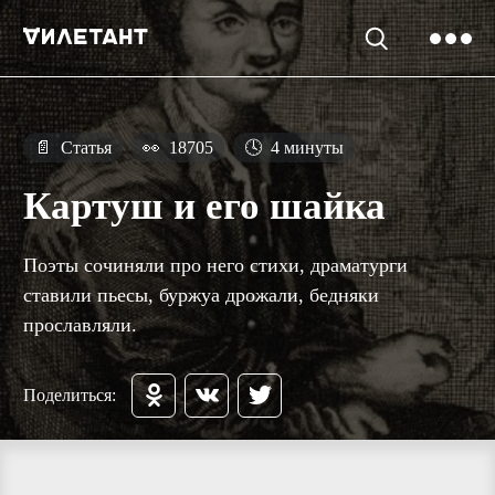
📄
Статья
👀
18705
🕓
4 минуты
Картуш и его шайка
Поэты сочиняли про него стихи, драматурги
ставили пьесы, буржуа дрожали, бедняки
прославляли.
Поделиться: