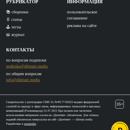
РУБРИКАТОР
ИНФОРМАЦИЯ
📚 сборники
пользовательское
соглашение
📄 статьи
реклама на сайте
🕹️ тесты
📖 журнал
КОНТАКТЫ
по вопросам подписки
podpiska@diletant.media
по общим вопросам
info@diletant.media
Свидетельство о регистрации СМИ Эл №ФС77-62623 выдано федеральной
16+
службой по надзору в сфере связи, информационных технологий и массовых
коммуникаций (Роскомнадзор) 31.07.2015 При полном или частичном
использовании материалов ссылка на «Дилетант» обязательна. Для сетевых
изданий обязательна гиперссылка на сайт «Дилетант» — diletant.media.
Разработано в
notamedia