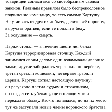
товарищей согласиться со своеобразным сводом
законов. Главным правилом было беспрекословное
подчинение командиру, то есть самому Картушу.
Не утаивать от других добычу, делить всё поровну,
выручать братьев, если те попали в беду.
За ослушание — смерть.
Париж стонал — в течение шести лет банда
Картуша терроризировала столицу. Каждый
занимался своим делом: одни взламывали дверные
замки, другие забирались через окна по верёвке,
третьи срезали кошельки, четвёртые грабили
церкви. Картуш соткал настоящую паутину:
он регулярно платил судьям и стражникам,
он создал сеть убежищ, где его люди могли
переждать облаву. Кто-то попадался, но на их место
тут же заступали новые члены воровского братства.