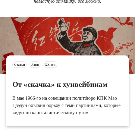
негласную отмашку: всё можно.
Статьи
Азия
XX век
От «скачка» к хунвейбинам
В мае 1966-го на совещании политбюро КПК Мао
Цзэдун объявил борьбу с теми партийцами, которые
«идут по капиталистическому пути».