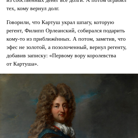
из собственных денег все долги. А потом ограбил
тех, кому вернул долг.
Говорили, что Картуш украл шпагу, которую
регент, Филипп Орлеанский, собирался подарить
кому-то из приближённых. А потом, заметив, что
эфес не золотой, а позолоченный, вернул регенту,
добавив записку: «Первому вору королевства
от Картуша».