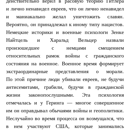
действительно верил в расовую теорию Гитлера
и лично ненавидел евреев, что он лично ненавидел
и маниакально желал уничтожить славян.
Вероятно, он принадлежал к иному типу нацистов.
Немецкие историки и военные психологи Зенке
Найтцель и Харальд Вельцер назвали
произошедшее с немцами смещением
относительных рамок войны с гражданского
состояния на военное. Военное время формирует
экстраординарные представления о морали.
По этой причине люди убивали евреев, не будучи
антисемитами, грабили, будучи в гражданской
жизни законопослушными. Эта психология
отмечалась и у Геринга — многое совершенное
им он оправдывал обычаями войны и геополитики.
Неслучайно во время процесса он возмущался, что
в нем участвуют США, которые занимались