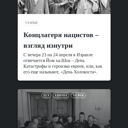
СТАТЬИ
Концлагеря нацистов –
взгляд изнутри
С вечера 23 на 24 апреля в Израиле
отмечается Йом ха-Шоа – День
Катастрофы и героизма евреев, или, как
его еще называют, «День Холокоста».
ЕГЭ
ЕВРОПА
XX ВЕК