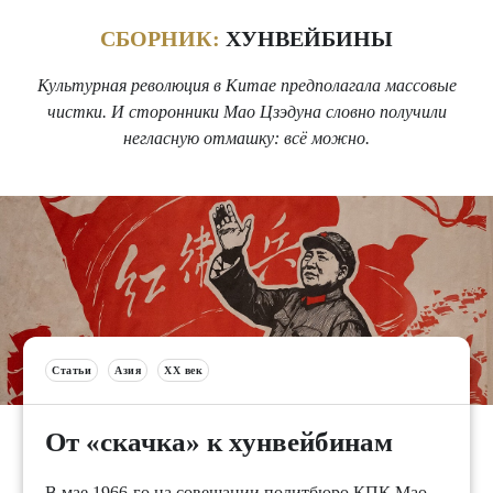
СБОРНИК:
ХУНВЕЙБИНЫ
Культурная революция в Китае предполагала массовые
чистки. И сторонники Мао Цзэдуна словно получили
негласную отмашку: всё можно.
Статьи
Азия
XX век
От «скачка» к хунвейбинам
В мае 1966-го на совещании политбюро КПК Мао