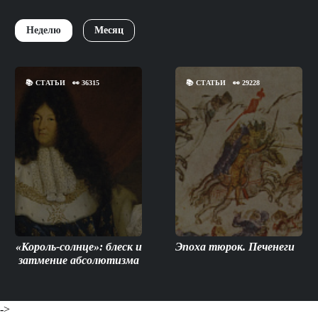
Неделю
Месяц
📚
СТАТЬИ
👀
36315
📚
СТАТЬИ
👀
29228
«Король-солнце»: блеск и
Эпоха тюрок. Печенеги
затмение абсолютизма
->