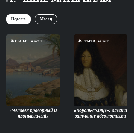
Неделю
Месяц
📚
СТАТЬИ
👀
62781
📚
СТАТЬИ
👀
36215
«Человек проворный и
«Король-солнце»: блеск и
пронырливый»
затмение абсолютизма