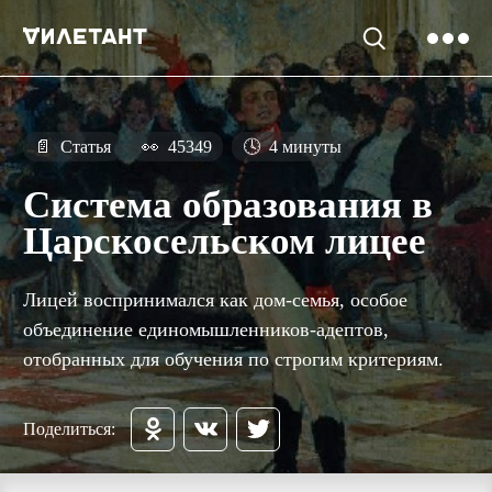
📄
Статья
👀
45349
🕓
4 минуты
Система образования в
Царскосельском лицее
Лицей воспринимался как дом-семья, особое
объединение единомышленников-адептов,
отобранных для обучения по строгим критериям.
Поделиться: