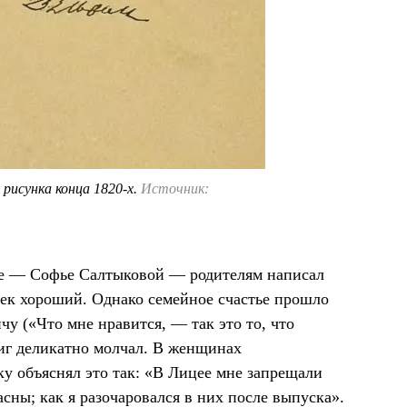
 рисунка конца 1820-х.
Источник:
те — Софье Салтыковой — родителям написал
овек хороший. Однако семейное счастье прошло
у («Что мне нравится, — так это то, что
виг деликатно молчал. В женщинах
ку объяснял это так: «В Лицее мне запрещали
сны; как я разочаровался в них после выпуска».