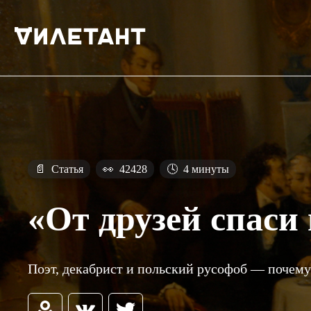
📄
Статья
👀
42428
🕓
4 минуты
«От друзей спаси 
Поэт, декабрист и польский русофоб — почем