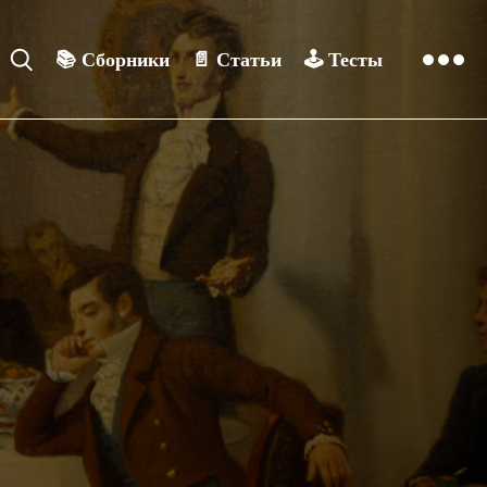
📚
Сборники
📄
Статьи
🕹️
Тесты