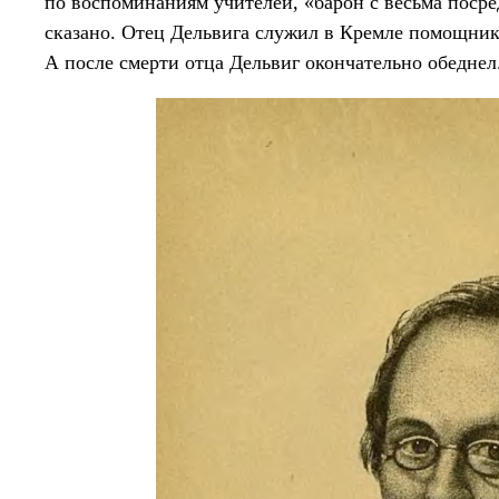
по воспоминаниям учителей, «барон с весьма поср
сказано. Отец Дельвига служил в Кремле помощнико
А после смерти отца Дельвиг окончательно обеднел