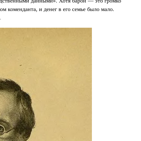
едственными данными». Хотя барон — это громко
м коменданта, и денег в его семье было мало.
.