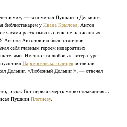
ючениями», — вспоминал Пушкин о Дельвиге.
ая библиотекарем у
Ивана Крылова
, Антон
г часами рассказывать о ещё не написанных
 У Антона Антоновича было отличное
жая себя главным героем невероятных
шателями. Именно эта любовь к литературе
ыпускника
Царскосельского лицея
оставили
ал Дельвиг. «Любезный Дельвиг!», — отвечал
стно, тоска. Вот первая смерть мною оплаканная…
 писал Пушкин
Плетнёву
.