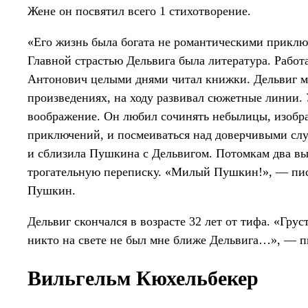
Жене он посвятил всего 1 стихотворение.
«Его жизнь была богата не романтическими прикл
Главной страстью Дельвига была литература. Работ
Антонович целыми днями читал книжки. Дельвиг мо
произведениях, на ходу развивал сюжетные линии.
воображение. Он любил сочинять небылицы, изобра
приключений, и посмеиваться над доверчивыми слу
и сблизила Пушкина с Дельвигом. Потомкам два в
трогательную переписку. «Милый Пушкин!», — пис
Пушкин.
Дельвиг скончался в возрасте 32 лет от тифа. «Гру
никто на свете не был мне ближе Дельвига…», —
Вильгельм Кюхельбекер