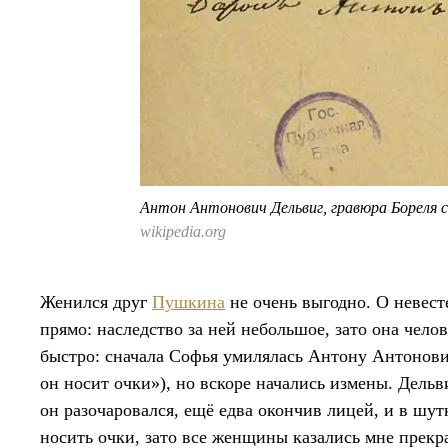
Антон Антонович Дельвиг, гравюра Бореля с
wikipedia.org
Женился друг
Пушкина
не очень выгодно. О невес
прямо: наследство за ней небольшое, зато она чел
быстро: сначала Софья умилялась Антону Антонович
он носит очки»), но вскоре начались измены. Дель
он разочаровался, ещё едва окончив лицей, и в шут
носить очки, зато все женщины казались мне прекра