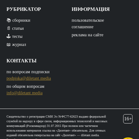
РУБРИКАТОР
ИНФОРМАЦИЯ
📚 сборники
пользовательское
соглашение
📄 статьи
реклама на сайте
🕹️ тесты
📖 журнал
КОНТАКТЫ
по вопросам подписки
podpiska@diletant.media
по общим вопросам
info@diletant.media
Свидетельство о регистрации СМИ Эл №ФС77-62623 выдано федеральной
16+
службой по надзору в сфере связи, информационных технологий и массовых
коммуникаций (Роскомнадзор) 31.07.2015 При полном или частичном
использовании материалов ссылка на «Дилетант» обязательна. Для сетевых
изданий обязательна гиперссылка на сайт «Дилетант» — diletant.media.