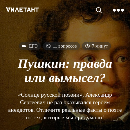
👑
ЕГЭ
⏲
11 вопросов
🕓
7 минут
Пушкин: правда
или вымысел?
«Солнце русской поэзии», Александр
Сергеевич не раз оказывался героем
анекдотов. Отличите реальные факты о поэте
от тех, которые мы придумали!