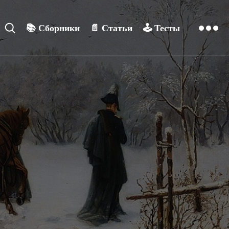
📚
Сборники
📄
Статьи
🕹️
Тесты