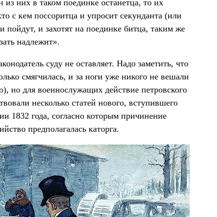
н из них в таком поединке останетца, то их
кто с кем поссоритца и упросит секунданта (или
и пойдут, и захотят на поединке битца, таким же
зать надлежит».
конодатель суду не оставляет. Надо заметить, что
олько смягчилась, и за ноги уже никого не вешали
ло), но для военнослужащих действие петровского
твовали несколько статей нового, вступившего
рии 1832 года, согласно которым причинение
бийство предполагалась каторга.