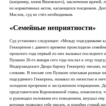
(например, князя Вяземского), заключения врачей,
из нормативных актов, касающихся поединков. Допр
Маслов, суд не счёл необходимым.
«Семейные неприятности»
Суд установил следующее: «Между подсудимыми к
Геккереном с давнего времени происходили семейны
прошлого года первый из них вызывал последнего н
Пушкин 26-го января сего года послал к отцу подс
Нидерландскаго Двора барону Геккерену письмо, 
словами. В письме сем Пушкин описывая разные н
подсудимого Геккерена, называл их низостью и нич
холодном презрении и заслуженном отвращении. Д
представителем Коронованной главы, изъяснился, ч
и руководил неловким его поведением, внушал ему
которые позволил себе писать, и подобно старой р