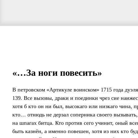
«…За ноги повесить»
В петровском «Артикуле воинском» 1715 года дуэля
139. Все вызовы, драки и поединки чрез сие наиже
хотя б кто он ни был, высокаго или низкаго чина,
кто… отнюдь не дерзал соперника своего вызывать,
на шпагах битца. Кто против сего учинит, оный все
быть казнён, а именно повешен, хотя из них кто бу