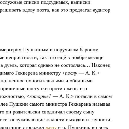
 послужные списки подсудимых, выписки
ашивать вдову поэта, как это предлагал аудитор
амергером Пушкиным и поручиком бароном
е неприятности, так что ещё в ноябре месяце
а дуэль, которая однако не состоялась… Наконец
удимаго Геккерена министру <
послу
— А. К.>
наполненное поносительными и обидными
еприличные поступки против жены его
тожностью, <
которые?
— А. К.> погасли в самом
алее Пушкин самого министра Геккерена называя
то он родительски сводничал своему сыну
 все заслуживающие жалости выходки и глупости,
азвратнице сторожил
жену
его, Пушкина, во всех