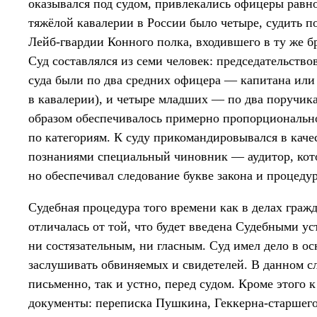
оказывался под судом, привлекались офицеры равн
тяжёлой кавалерии в России было четыре, судить 
Лейб-гвардии Конного полка, входившего в ту же б
Суд составлялся из семи человек: председательство
суда были по два средних офицера — капитана или
в кавалерии), и четыре младших — по два поручика
образом обеспечивалось примерно пропорционально
по категориям. К суду прикомандировывался в кач
познаниями специальный чиновник — аудитор, кот
но обеспечивал следование букве закона и процедур
Судебная процедура того времени как в делах граж
отличалась от той, что будет введена Судебными ус
ни состязательным, ни гласным. Суд имел дело в ос
заслушивать обвиняемых и свидетелей. В данном сл
письменно, так и устно, перед судом. Кроме этого
документы: переписка Пушкина, Геккерна-старшего