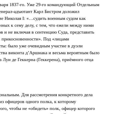
нваря 1837-го. Уже 29-го командующий Отдельным
генерал-адъютант Карл Бистром доложил
ние Николая I: «…судить военным судом как
нных к сему делу, с тем, что ежели между ними
ов и не включая в сентенцию Суда, представить
х прикосновенности». Под «лицами
ты: было уже очевидным участие в дуэли
ьства виконта д’Аршиака и весьма вероятным было
 Луи де Геккерна (Геккерена), приёмного отца
ональным. Для рассмотрения конкретного дела
из офицеров одного полка, к которому
го, чтобы не «обидеть» полк, офицер которого