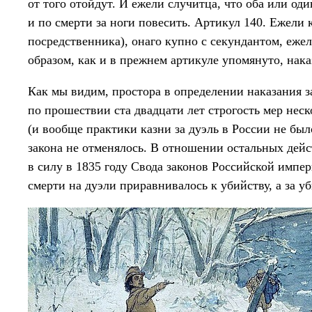
от того отойдут. И ежели случитца, что оба или оди
и по смерти за ноги повесить. Артикул 140. Ежели 
посредственника), онаго купно с секундантом, ежел
образом, как и в прежнем артикуле упомянуто, нака
Как мы видим, простора в определении наказания за
по прошествии ста двадцати лет строгость мер неск
(и вообще практики казни за дуэль в России не бы
закона не отменялось. В отношении остальных дейс
в силу в 1835 году Свода законов Российской импе
смерти на дуэли приравнивалось к убийству, а за у