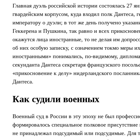
Главная дуэль российской истории состоялась 27 я
гвардейским корпусом, куда входил полк Дантеса, 
императору о дуэли; в тот же день получено указа
Геккерена и Пушкина, так равно и всех прикоснове
окажутся лица иностранные, то не делая им допрос
об них особую записку, с означением токмо меры и
иностранными» понимались, по-видимому, диплома
секунданта Дантеса секретаря французского посол
«прикосновение к делу» нидерландского посланника
Дантеса.
Как судили военных
Военный суд в России в эту эпоху не был професси
формировалось специальное полковое присутствие 
не принадлежал подсудимый или подсудимые. Для то