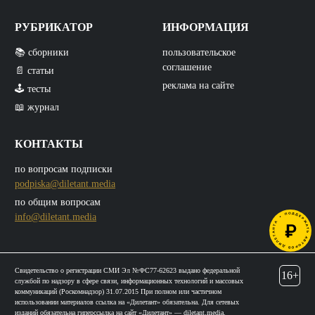
РУБРИКАТОР
ИНФОРМАЦИЯ
📚 сборники
пользовательское
соглашение
📄 статьи
реклама на сайте
🕹️ тесты
📖 журнал
КОНТАКТЫ
по вопросам подписки
podpiska@diletant.media
по общим вопросам
info@diletant.media
Свидетельство о регистрации СМИ Эл №ФС77-62623 выдано федеральной
16+
службой по надзору в сфере связи, информационных технологий и массовых
коммуникаций (Роскомнадзор) 31.07.2015 При полном или частичном
использовании материалов ссылка на «Дилетант» обязательна. Для сетевых
изданий обязательна гиперссылка на сайт «Дилетант» — diletant.media.