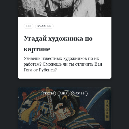
ЕГЭ
XV-XX ВВ.
Угадай художника по
картине
Узнаешь известных художников по их
работам? Сможешь ли ты отличить Ван
Гога от Рубенса?
ТЕСТЫ
АЗИЯ
V-XV ВВ.