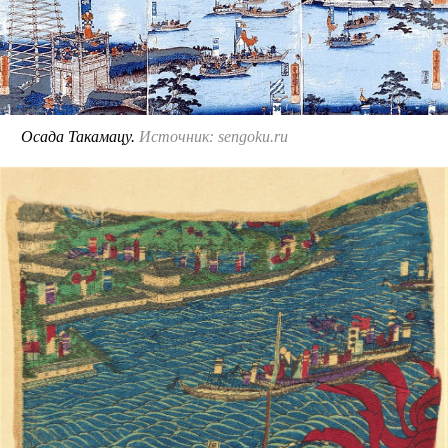
Осада Такамацу.
Источник: sengoku.ru