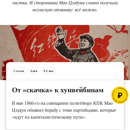
чистки. И сторонники Мао Цзэдуна словно получили
негласную отмашку: всё можно.
Статьи
Азия
XX век
От «скачка» к хунвейбинам
В мае 1966-го на совещании политбюро КПК Мао
Цзэдун объявил борьбу с теми партийцами, которые
«идут по капиталистическому пути».