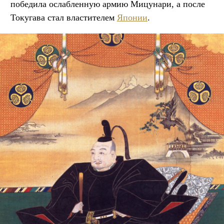
победила ослабленную армию Мицунари, а после
Токугава стал властителем
Японии
.