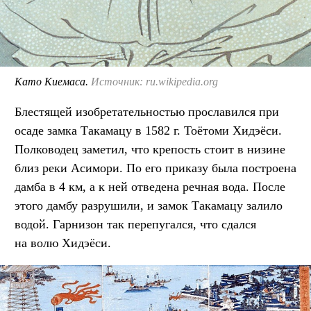
Като Киемаса.
Источник: ru.wikipedia.org
Блестящей изобретательностью прославился при
осаде замка Такамацу в 1582 г. Тоётоми Хидэёси.
Полководец заметил, что крепость стоит в низине
близ реки Асимори. По его приказу была построена
дамба в 4 км, а к ней отведена речная вода. После
этого дамбу разрушили, и замок Такамацу залило
водой. Гарнизон так перепугался, что сдался
на волю Хидэёси.