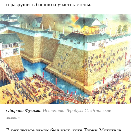
и разрушить башню и участок стены.
Оборона Фусими.
Источник: Тернбулл С. «Японские
замки»
В результате замок был взят, хотя Тории Мототада