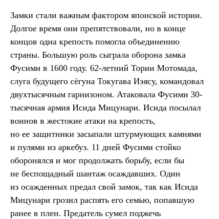
Замки стали важным фактором японской истории.
Долгое время они препятствовали, но в конце
концов одна крепость помогла объединению
страны. Большую роль сыграла оборона замка
Фусими в 1600 году. 62-летний Тории Мотомада,
слуга будущего сёгуна Токугава Иэясу, командовал
двухтысячным гарнизоном. Атаковала Фусими 30-
тысячная армия Исида Мицунари. Исида посылал
воинов в жестокие атаки на крепость,
но ее защитники засыпали штурмующих камнями
и пулями из аркебуз. 11 дней Фусими стойко
оборонялся и мог продолжать борьбу, если бы
не беспощадный шантаж осаждавших. Один
из осажденных предал свой замок, так как Исида
Мицунари грозил распять его семью, попавшую
ранее в плен. Предатель сумел поджечь