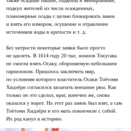
также осадные башни, подкопы и минирование,
подкуп жителей из числа осажденных,
планомерные осады с целью блокировать замок
и взять его измором, осушение и отравление
источников воды в крепости
и т. д.
Без хитрости некоторые замки было просто
не одолеть. В 1614 году 20 тыс. воинов Токугава
не смогли взять Осаку, обороняемую небольшим
гарнизоном. Пришлось заключить мир,
по условиям которого властитель Осаки Тоётоми
Хидэёри согласился засыпать внешние рвы. Как
только он это сделал, враг, конечно же, снова
оказался у ворот. На этот раз замок был взят, а сам
Тоётоми Хидэёри и его мать покончили с собой.
Их род канул в историю.