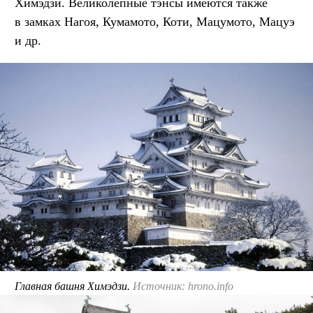
Химэдзи. Великолепные тэнсы имеются также
в замках Нагоя, Кумамото, Коти, Мацумото, Мацуэ
и др.
Главная башня Химэдзи.
Источник: hrono.info