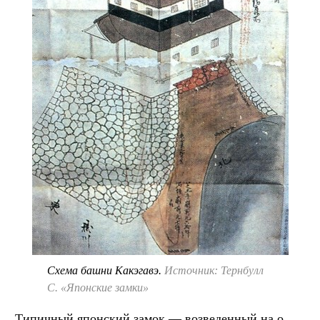
Схема башни Какэгавэ.
Источник: Тернбулл
С. «Японские замки»
Типичный японский замок — возведенный на о.