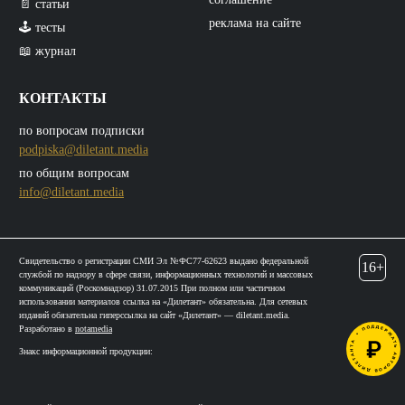
📄 статьи
реклама на сайте
🕹️ тесты
📖 журнал
КОНТАКТЫ
по вопросам подписки
podpiska@diletant.media
по общим вопросам
info@diletant.media
Свидетельство о регистрации СМИ Эл №ФС77-62623 выдано федеральной
16+
службой по надзору в сфере связи, информационных технологий и массовых
коммуникаций (Роскомнадзор) 31.07.2015 При полном или частичном
использовании материалов ссылка на «Дилетант» обязательна. Для сетевых
изданий обязательна гиперссылка на сайт «Дилетант» — diletant.media.
Разработано в
notamedia
Знакс информационной продукции: