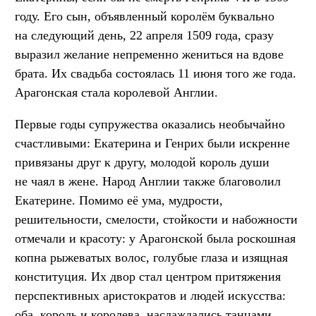
году. Его сын, объявленный королём буквально
на следующий день, 22 апреля 1509 года, сразу
выразил желание непременно жениться на вдове
брата. Их свадьба состоялась 11 июня того же года.
Арагонская стала королевой Англии.
Первые годы супружества оказались необычайно
счастливыми: Екатерина и Генрих были искренне
привязаны друг к другу, молодой король души
не чаял в жене. Народ Англии также благоволил
Екатерине. Помимо её ума, мудрости,
решительности, смелости, стойкости и набожности
отмечали и красоту: у Арагонской была роскошная
копна рыжеватых волос, голубые глаза и изящная
конституция. Их двор стал центром притяжения
перспективных аристократов и людей искусства:
оба, король и королева, наслаждались танцами,