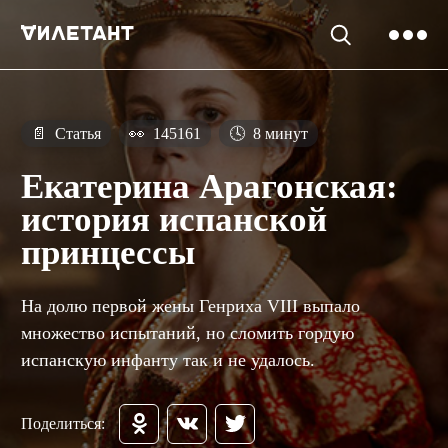
📄
Статья
👀
145161
🕓
8 минут
Екатерина Арагонская:
история испанской
принцессы
На долю первой жены Генриха VIII выпало
множество испытаний, но сломить гордую
испанскую инфанту так и не удалось.
Поделиться: