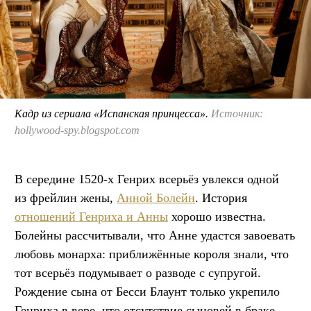
Кадр из сериала «Испанская принцесса».
Источник:
hollywood-spy.blogspot.com
В середине 1520-х Генрих всерьёз увлекся одной
из фрейлин жены,
Анной Болейн
. История
отношений Генриха и Анны
хорошо известна.
Болейны рассчитывали, что Анне удастся завоевать
любовь монарха: приближённые короля знали, что
тот всерьёз подумывает о разводе с супругой.
Рождение сына от Бесси Блаунт только укрепило
Генриха в вере, что отсутствие сыновей в браке