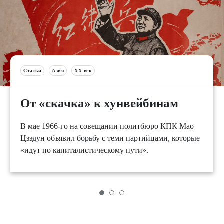
Статьи
Азия
XX век
От «скачка» к хунвейбинам
В мае 1966-го на совещании политбюро КПК Мао
Цзэдун объявил борьбу с теми партийцами, которые
«идут по капиталистическому пути».