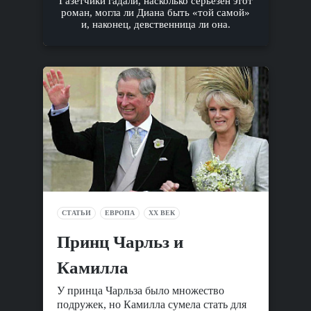
Газетчики гадали, насколько серьезен этот
роман, могла ли Диана быть «той самой»
и, наконец, девственница ли она.
СТАТЬИ
ЕВРОПА
XX ВЕК
Принц Чарльз и
Камилла
У принца Чарльза было множество
подружек, но Камилла сумела стать для