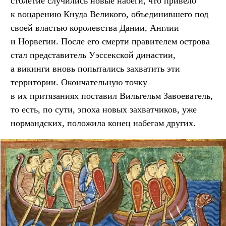
столетие случились новые набеги, что привело
к воцарению Кнуда Великого, объединившего под
своей властью королевства Дании, Англии
и Норвегии. После его смерти правителем острова
стал представитель Уэссекской династии,
а викинги вновь попытались захватить эти
территории. Окончательную точку
в их притязаниях поставил Вильгельм Завоеватель,
то есть, по сути, эпоха новых захватчиков, уже
нормандских, положила конец набегам других.