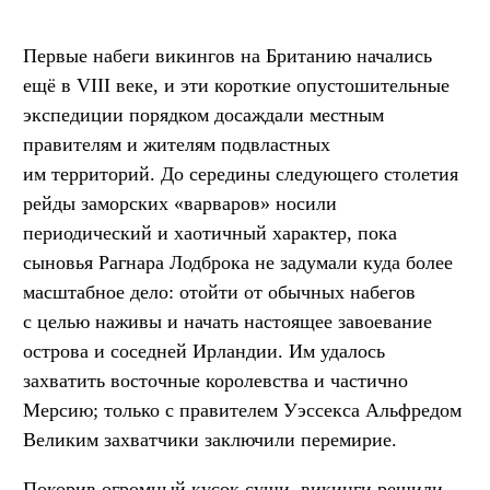
Первые набеги викингов на Британию начались
ещё в VIII веке, и эти короткие опустошительные
экспедиции порядком досаждали местным
правителям и жителям подвластных
им территорий. До середины следующего столетия
рейды заморских «варваров» носили
периодический и хаотичный характер, пока
сыновья Рагнара Лодброка не задумали куда более
масштабное дело: отойти от обычных набегов
с целью наживы и начать настоящее завоевание
острова и соседней Ирландии. Им удалось
захватить восточные королевства и частично
Мерсию; только с правителем Уэссекса Альфредом
Великим захватчики заключили перемирие.
Покорив огромный кусок суши, викинги решили