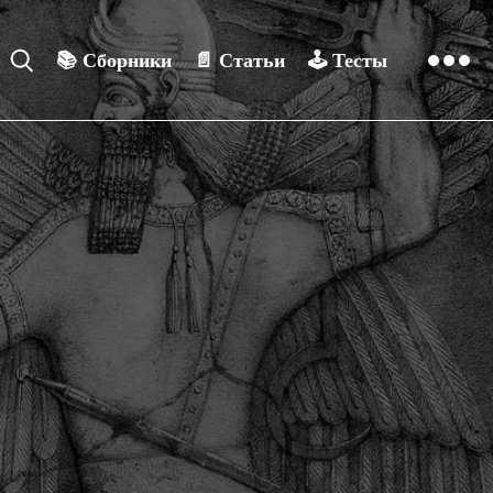
📚
Сборники
📄
Статьи
🕹️
Тесты