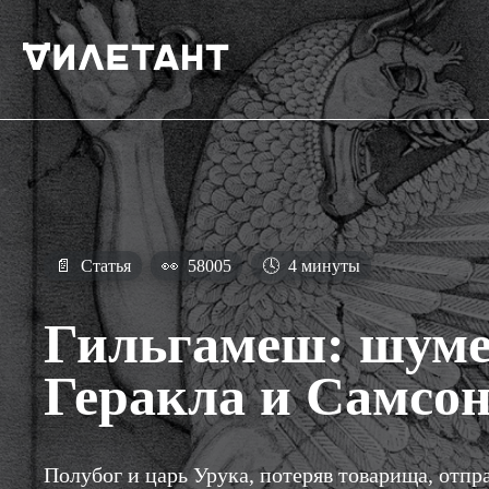
📄
Статья
👀
58005
🕓
4 минуты
Гильгамеш: шуме
Геракла и Самсо
Полубог и царь Урука, потеряв товарища, отпр