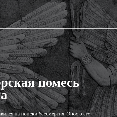
рская помесь
на
авился на поиски бессмертия. Эпос о его