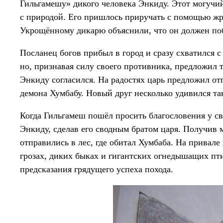
Гильгамешу» дикого человека Энкиду. Этот могучи
с природой. Его пришлось приручать с помощью жр
Укрощённому дикарю объяснили, что он должен поб
Посланец богов прибыл в город и сразу схватился с
но, признавая силу своего противника, предложил
Энкиду согласился. На радостях царь предложил о
демона Хумбабу. Новый друг несколько удивился так
Когда Гильгамеш пошёл просить благословения у св
Энкиду, сделав его сводным братом царя. Получив 
отправились в лес, где обитал Хумбаба. На привал
грозах, диких быках и гигантских огнедышащих пт
предсказания грядущего успеха похода.