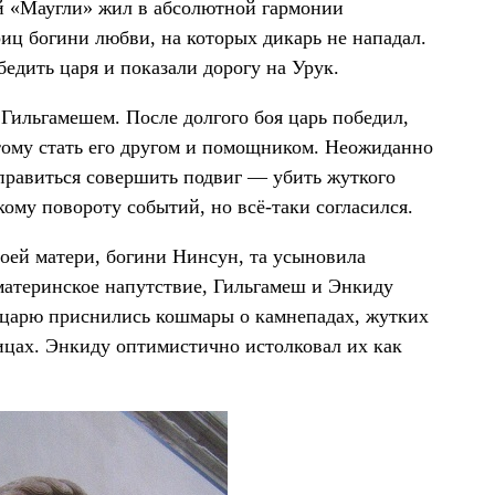
й «Маугли» жил в абсолютной гармонии
иц богини любви, на которых дикарь не нападал.
едить царя и показали дорогу на Урук.
 Гильгамешем. После долгого боя царь победил,
 тому стать его другом и помощником. Неожиданно
тправиться совершить подвиг — убить жуткого
ому повороту событий, но всё-таки согласился.
оей матери, богини Нинсун, та усыновила
материнское напутствие, Гильгамеш и Энкиду
е царю приснились кошмары о камнепадах, жутких
ицах. Энкиду оптимистично истолковал их как