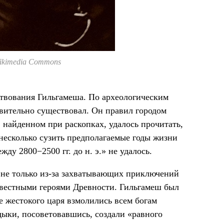
ikimedia Commons
ствования Гильгамеша. По археологическим
твительно существовал. Он правил городом
, найденном при раскопках, удалось прочитать,
несколько сузить предполагаемые годы жизни
жду 2800−2500 гг. до н. э.» не удалось.
 не только из-за захватывающих приключений
известными героями Древности. Гильгамеш был
 жестокого царя взмолились всем богам
адыки, посоветовавшись, создали «равного