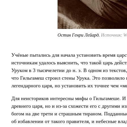
Остин Генри Лейард.
Источник: W
Учёные пытались для начала установить время цар
источникам удалось выяснить, что такой царь дейс
Уруком в 3 тысячелетии до н. э. В одном из текстов
что Гильгамеш строил стены Урука. Это позволило 
легендарного царя, но установить их точнее чем «ме
Для неисториков интересны мифы о Гильгамеше. И
древнего царя, но и из-за схожести его с другими 
богом на две трети и страшным тираном. Подданные
об избавлении от такого правителя, и небесные вл