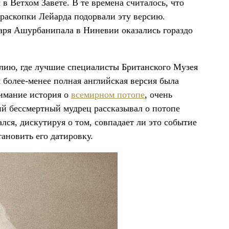
в Ветхом Завете. В те времена считалось, что
раскопки Лейарда подорвали эту версию.
аря Ашурбанипала в Ниневии оказались гораздо
лию, где лучшие специалисты Британского Музея
я более-менее полная английская версия была
внимание история о
всемирном потопе
, очень
ий бессмертный мудрец рассказывал о потопе
ся, дискутируя о том, совпадает ли это событие
тановить его датировку.