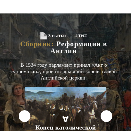
1 тест
3 статьи
Сборник:
Реформация в
Англии
В 1534 году парламент принял «Акт о
супрематии», провозглашавший короля главой
Английской церкви.
СТАТЬИ
ЕВРОПА
XVI ВЕК
Конец католической