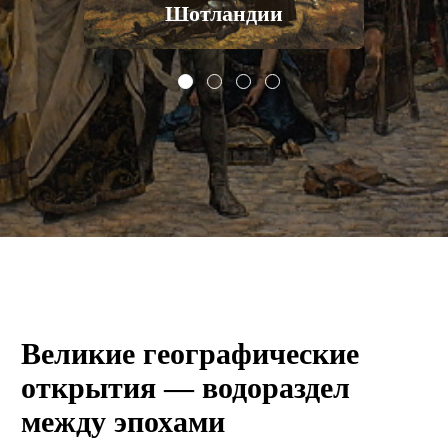
лии
Шотландии
От
Великие географические
открытия — водораздел
между эпохами