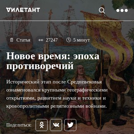
📄
Статья
👀
27247
🕓
5 минут
Новое время: эпоха
противоречий
Исторический этап после Средневековья
ознаменовался крупными географическими
открытиями, развитием науки и техники и
кровопролитными религиозными войнами.
Поделиться: