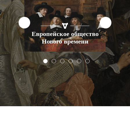
.
СТАТЬИ
ЕВРОПА
XVI-XX ВВ.
о
Европейское общество
Нового времени