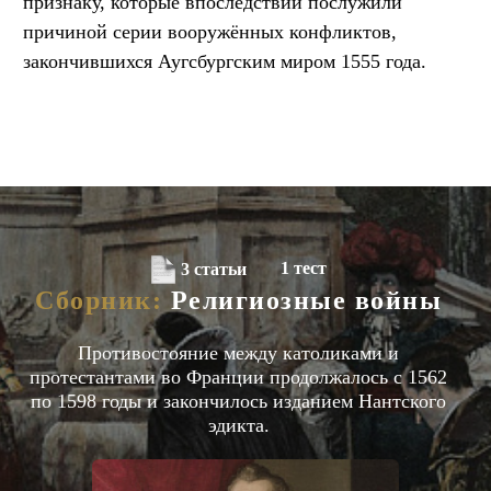
признаку, которые впоследствии послужили
причиной серии вооружённых конфликтов,
закончившихся Аугсбургским миром 1555 года.
1 тест
3 статьи
Сборник:
Религиозные войны
Противостояние между католиками и
протестантами во Франции продолжалось с 1562
по 1598 годы и закончилось изданием Нантского
эдикта.
СТАТЬИ
ЕВРОПА
XVI ВЕК