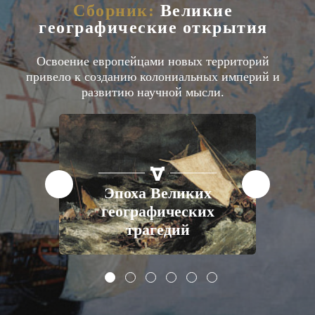
Сборник:
Великие
географические открытия
Освоение европейцами новых территорий
привело к созданию колониальных империй и
развитию научной мысли.
В.
СТАТЬИ
ЕВРОПА
XVI-XVIII ВВ.
о
Эпоха Великих
е
географических
трагедий