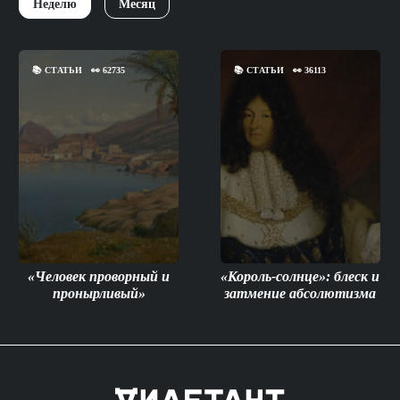
Неделю
Месяц
📚
СТАТЬИ
👀
62735
📚
СТАТЬИ
👀
36113
«Человек проворный и
«Король-солнце»: блеск и
пронырливый»
затмение абсолютизма