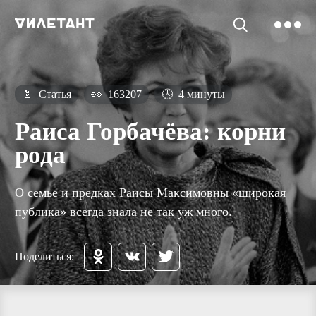
📄
Статья
👀
163207
🕓
4 минуты
Раиса Горбачёва: корни
рода
О семье и предках Раисы Максимовны «широкая
публика» всегда знала не так уж много.
Поделиться: