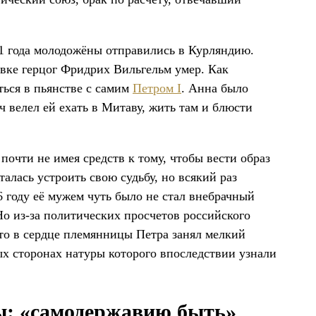
711 года молодожёны отправились в Курляндию.
овке герцог Фридрих Вильгельм умер. Как
аться в пьянстве с самим
Петром I
. Анна было
 велел ей ехать в Митаву, жить там и блюсти
почти не имея средств к тому, чтобы вести образ
алась устроить свою судьбу, но всякий раз
6 году её мужем чуть было не стал внебрачный
Но из-за политических просчетов российского
есто в сердце племянницы Петра занял мелкий
х сторонах натуры которого впоследствии узнали
: «самодержавию быть»