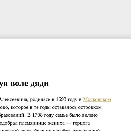
уя воле дяди
Алексеевича, родилась в 1693 году в
Московском
во, которое в те годы оставалось островком
бразований. В 1708 году семье было велено
 подобрал племяннице жениха — герцога
ический союз, брак по расчёту, отвечавший