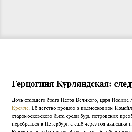
Герцогиня Курляндская: след
Дочь старшего брата Петра Великого, царя Иоанна 
Кремле
. Её детство прошло в подмосковном Измайло
старомосковского быта среди бурь петровских прео
перебраться в Петербург, а ещё через год дядюшка
Курляндского Фридриха Вильгельма. Это был полит