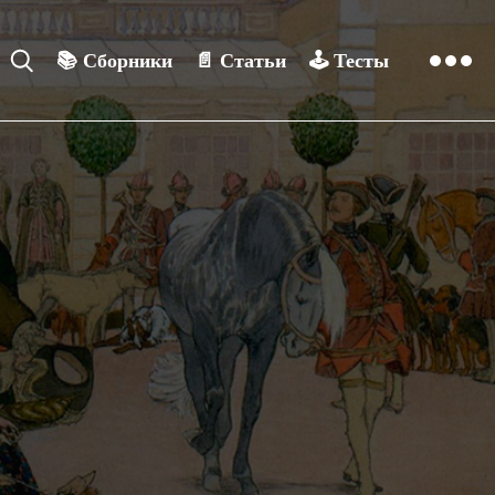
📚
Сборники
📄
Статьи
🕹️
Тесты