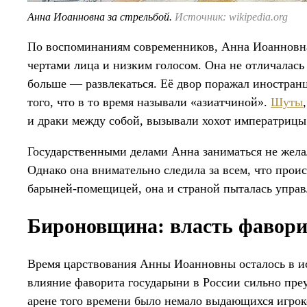
Анна Иоанновна за стрельбой.
Источник: wikipedia.org
По воспоминаниям современников, Анна Иоанновн
чертами лица и низким голосом. Она не отличалась 
больше — развлекаться. Её двор поражал иностран
того, что в то время называли «азиатчиной».
Шуты
и драки между собой, вызывали хохот императрицы
Государственными делами Анна заниматься не желал
Однако она внимательно следила за всем, что происх
барыней-помещицей, она и страной пыталась управл
Бироновщина: власть фаворит
Время царствования Анны Иоанновны осталось в и
влияние фаворита государыни в России сильно преу
арене того времени было немало выдающихся игрок