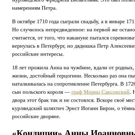
намерениям Петра.
В октябре 1710 года сыграли свадьбу, а в январе 1
Но случилось непредвиденное: на первой же остан
считается, от того, что накануне пытался соревнов
вернулась в Петербург, но дядюшка Петр Алексеевич
российские интересы.
18 лет прожила Анна на чужбине, вдали от родных, 
жизни, достойный герцогини. Несколько раз она пыт
наталкивалась на сопротивление Петербурга. В 172
сын польского короля —
граф Мориц Саксонский
. 
двора этот брак так и не состоялся. Вскоре своё м
курляндский шляхтич Эрнст Иоганн Бирон, о тёмны
российские дворяне.
«Кондиции» Анны Иоанновны