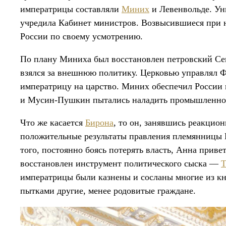
императрицы составляли
Миних
и Левенвольде. У
учредила Кабинет министров. Возвысившиеся при н
России по своему усмотрению.
По плану Миниха был восстановлен петровский Сен
взялся за внешнюю политику. Церковью управлял 
императрицу на царство. Миних обеспечил России
и Мусин-Пушкин пытались наладить промышленно
Что же касается
Бирона
, то он, занявшись реакцио
положительные результаты правления племянницы П
того, постоянно боясь потерять власть, Анна приве
восстановлен инструмент политического сыска —
Т
императрицы были казнены и сосланы многие из к
пытками другие, менее родовитые граждане.