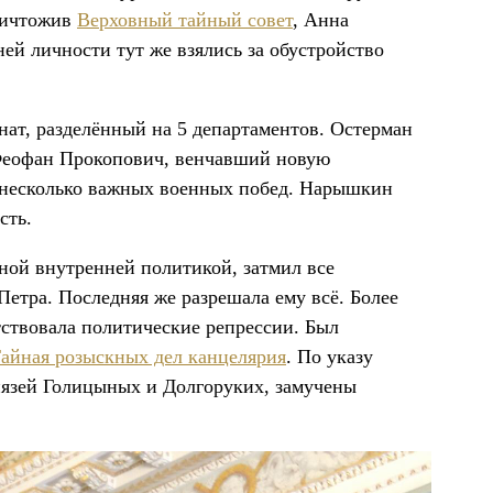
ничтожив
Верховный тайный совет
, Анна
ей личности тут же взялись за обустройство
ат, разделённый на 5 департаментов. Остерман
Феофан Прокопович, венчавший новую
 несколько важных военных побед. Нарышкин
сть.
нной внутренней политикой, затмил все
етра. Последняя же разрешала ему всё. Более
тствовала политические репрессии. Был
айная розыскных дел канцелярия
. По указу
нязей Голицыных и Долгоруких, замучены