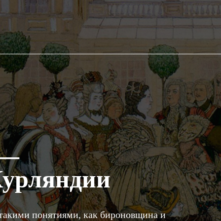
 —
Курляндии
такими понятиями, как бироновщина и