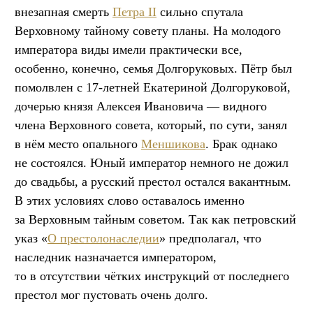
внезапная смерть
Петра II
сильно спутала
Верховному тайному совету планы. На молодого
императора виды имели практически все,
особенно, конечно, семья Долгоруковых. Пётр был
помолвлен с 17-летней Екатериной Долгоруковой,
дочерью князя Алексея Ивановича — видного
члена Верховного совета, который, по сути, занял
в нём место опального
Меншикова
. Брак однако
не состоялся. Юный император немного не дожил
до свадьбы, а русский престол остался вакантным.
В этих условиях слово оставалось именно
за Верховным тайным советом. Так как петровский
указ «
О престолонаследии
» предполагал, что
наследник назначается императором,
то в отсутствии чётких инструкций от последнего
престол мог пустовать очень долго.