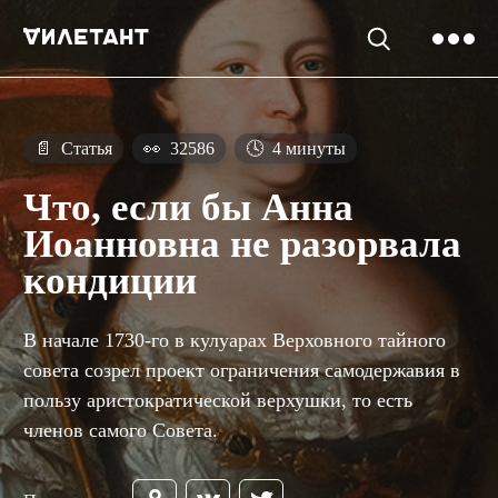
📄
Статья
👀
32586
🕓
4 минуты
Что, если бы Анна
Иоанновна не разорвала
кондиции
В начале 1730-го в кулуарах Верховного тайного
совета созрел проект ограничения самодержавия в
пользу аристократической верхушки, то есть
членов самого Совета.