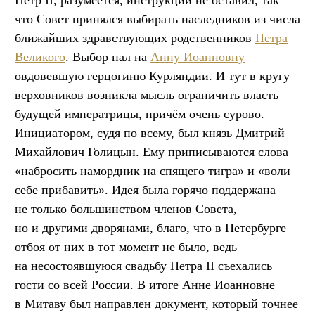
Пётр II, разумеется, инструкций не оставил, так
что Совет принялся выбирать наследников из числа
ближайших здравствующих родственников
Петра
Великого
. Выбор пал на
Анну Иоанновну
—
овдовевшую герцогиню Курляндии. И тут в кругу
верховников возникла мысль ограничить власть
будущей императрицы, причём очень сурово.
Инициатором, судя по всему, был князь Дмитрий
Михайлович Голицын. Ему приписываются слова
«набросить намордник на спящего тигра» и «воли
себе прибавить». Идея была горячо поддержана
не только большинством членов Совета,
но и другими дворянами, благо, что в Петербурге
отбоя от них в тот момент не было, ведь
на несостоявшуюся свадьбу Петра II съехались
гости со всей России. В итоге Анне Иоанновне
в Митаву был направлен документ, который точнее