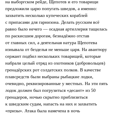
на выборгском рейде, Щепотев и его товарищи
предложили царю попугать шведов, а именно:
захватить несколько купеческих кораблей
с припасами для гарнизона. Делать русским всё
равно было нечего — осадная артиллерия тащилась
по раскисшим дорогам, безнадёжно отстав
от главных сил, а деятельная натура Щепотева
изнывала от безделья не меньше царя. На авантюру
сержант подбил нескольких товарищей, которые
набрали целый отряд из охотников (добровольцев)
гренадёрских рот солдатских полков. В качестве
плавсредств были выбраны рыбацкие лодки,
очевидно, реквизированные у местных. На эти пять
лодок должен был погрузиться «десант» из 50
гренадеров, ночью скрытно приблизиться
к шведским судам, напасть на них и захватить
«призы». Атака была намечена в ночь