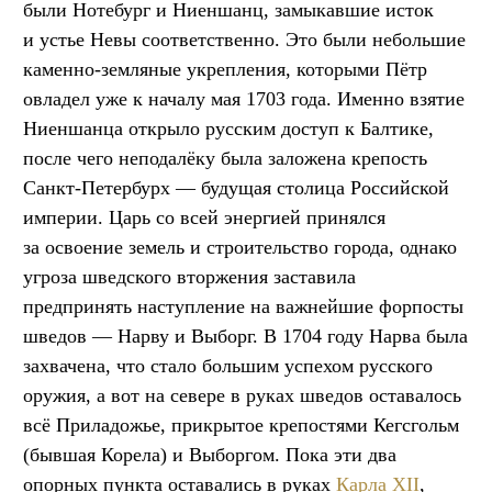
были Нотебург и Ниеншанц, замыкавшие исток
и устье Невы соответственно. Это были небольшие
каменно-земляные укрепления, которыми Пётр
овладел уже к началу мая 1703 года. Именно взятие
Ниеншанца открыло русским доступ к Балтике,
после чего неподалёку была заложена крепость
Санкт-Петербурх — будущая столица Российской
империи. Царь со всей энергией принялся
за освоение земель и строительство города, однако
угроза шведского вторжения заставила
предпринять наступление на важнейшие форпосты
шведов — Нарву и Выборг. В 1704 году Нарва была
захвачена, что стало большим успехом русского
оружия, а вот на севере в руках шведов оставалось
всё Приладожье, прикрытое крепостями Кегсгольм
(бывшая Корела) и Выборгом. Пока эти два
опорных пункта оставались в руках
Карла XII
,