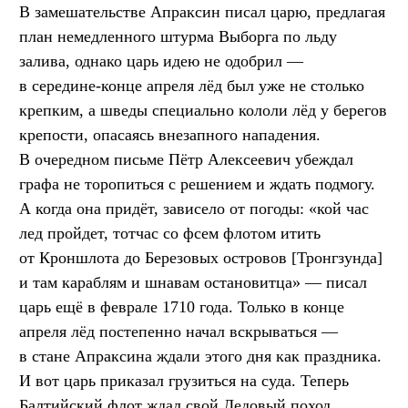
В замешательстве Апраксин писал царю, предлагая
план немедленного штурма Выборга по льду
залива, однако царь идею не одобрил —
в середине-конце апреля лёд был уже не столько
крепким, а шведы специально кололи лёд у берегов
крепости, опасаясь внезапного нападения.
В очередном письме Пётр Алексеевич убеждал
графа не торопиться с решением и ждать подмогу.
А когда она придёт, зависело от погоды: «кой час
лед пройдет, тотчас со фсем флотом итить
от Кроншлота до Березовых островов [Тронгзунда]
и там караблям и шнавам остановитца» — писал
царь ещё в феврале 1710 года. Только в конце
апреля лёд постепенно начал вскрываться —
в стане Апраксина ждали этого дня как праздника.
И вот царь приказал грузиться на суда. Теперь
Балтийский флот ждал свой Ледовый поход.