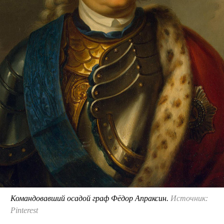
Командовавший осадой граф Фёдор Апраксин.
Источник:
Pinterest