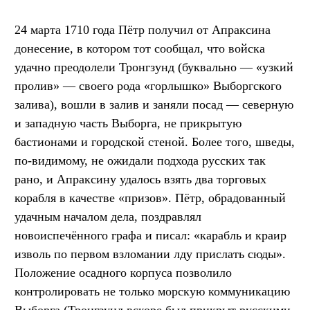
24 марта 1710 года Пётр получил от Апраксина
донесение, в котором тот сообщал, что войска
удачно преодолели Тронгзунд (буквально — «узкий
пролив» — своего рода «горлышко» Выборгского
залива), вошли в залив и заняли посад — северную
и западную часть Выборга, не прикрытую
бастионами и городской стеной. Более того, шведы,
по-видимому, не ожидали подхода русских так
рано, и Апраксину удалось взять два торговых
корабля в качестве «призов». Пётр, обрадованный
удачным началом дела, поздравлял
новоиспечённого графа и писал: «карабль и краир
изволь по первом взломании лду прислать сюды».
Положение осадного корпуса позволило
контролировать не только морскую коммуникацию
Выборга (Тронгзунд вскоре был прикрыт русскими