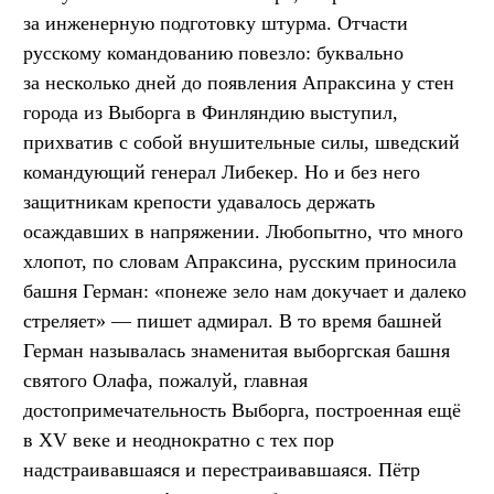
за инженерную подготовку штурма. Отчасти
русскому командованию повезло: буквально
за несколько дней до появления Апраксина у стен
города из Выборга в Финляндию выступил,
прихватив с собой внушительные силы, шведский
командующий генерал Либекер. Но и без него
защитникам крепости удавалось держать
осаждавших в напряжении. Любопытно, что много
хлопот, по словам Апраксина, русским приносила
башня Герман: «понеже зело нам докучает и далеко
стреляет» — пишет адмирал. В то время башней
Герман называлась знаменитая выборгская башня
святого Олафа, пожалуй, главная
достопримечательность Выборга, построенная ещё
в XV веке и неоднократно с тех пор
надстраивавшаяся и перестраивавшаяся. Пётр