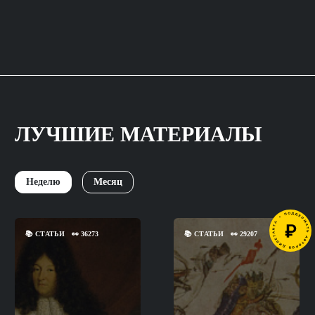
ЛУЧШИЕ МАТЕРИАЛЫ
Неделю
Месяц
📚
СТАТЬИ
👀
36273
📚
СТАТЬИ
👀
29207