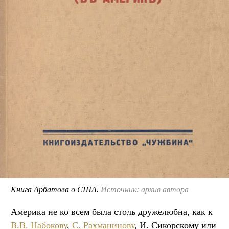
Книга Арбатова о США.
Источник: архив автора
Америка не ко всем была столь дружелюбна, как к
В.В. Набокову
,
С. Рахманинову
, И. Сикорскому или