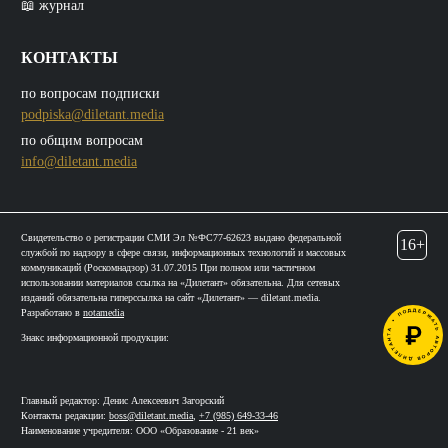
📖 журнал
КОНТАКТЫ
по вопросам подписки
podpiska@diletant.media
по общим вопросам
info@diletant.media
Свидетельство о регистрации СМИ Эл №ФС77-62623 выдано федеральной
16+
службой по надзору в сфере связи, информационных технологий и массовых
коммуникаций (Роскомнадзор) 31.07.2015 При полном или частичном
использовании материалов ссылка на «Дилетант» обязательна. Для сетевых
изданий обязательна гиперссылка на сайт «Дилетант» — diletant.media.
Разработано в
notamedia
Знакс информационной продукции:
Главный редактор: Денис Алексеевич Загорский
Контакты редакции:
boss@diletant.media
,
+7 (985) 649-33-46
Наименование учредителя: ООО «Образование - 21 век»