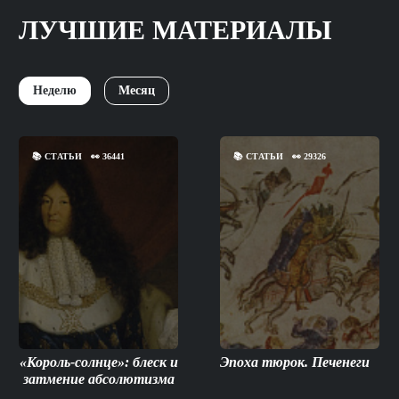
ЛУЧШИЕ МАТЕРИАЛЫ
Неделю
Месяц
📚
СТАТЬИ
👀
36441
📚
СТАТЬИ
👀
29326
«Король-солнце»: блеск и
Эпоха тюрок. Печенеги
затмение абсолютизма