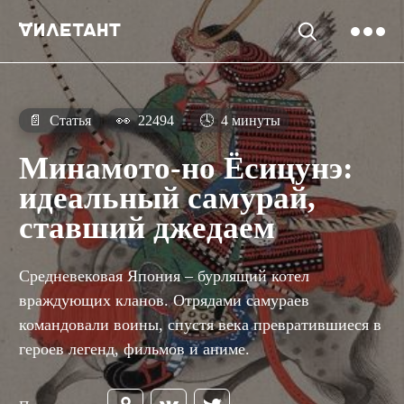
📄
Статья
👀
22494
🕓
4 минуты
Минамото-но Ёсицунэ:
идеальный самурай,
ставший джедаем
Средневековая Япония – бурлящий котел
враждующих кланов. Отрядами самураев
командовали воины, спустя века превратившиеся в
героев легенд, фильмов и аниме.