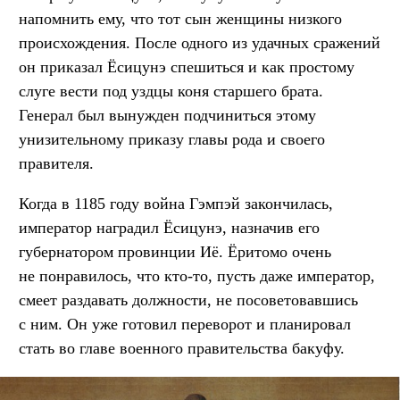
напомнить ему, что тот сын женщины низкого
происхождения. После одного из удачных сражений
он приказал Ёсицунэ спешиться и как простому
слуге вести под уздцы коня старшего брата.
Генерал был вынужден подчиниться этому
унизительному приказу главы рода и своего
правителя.
Когда в 1185 году война Гэмпэй закончилась,
император наградил Ёсицунэ, назначив его
губернатором провинции Иё. Ёритомо очень
не понравилось, что кто-то, пусть даже император,
смеет раздавать должности, не посоветовавшись
с ним. Он уже готовил переворот и планировал
стать во главе военного правительства бакуфу.