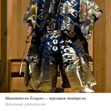
Минамото-но Ёсицунэ — персонаж театра но.
Источник: pinterest.com