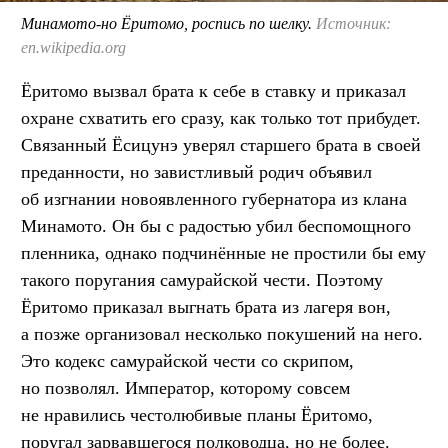
Минамото-но Ёритомо, роспись по шелку.
Источник:
en.wikipedia.org
Ёритомо вызвал брата к себе в ставку и приказал
охране схватить его сразу, как только тот прибудет.
Связанный Ёсицунэ уверял старшего брата в своей
преданности, но завистливый родич объявил
об изгнании новоявленного губернатора из клана
Минамото. Он бы с радостью убил беспомощного
пленника, однако подчинённые не простили бы ему
такого поругания самурайской чести. Поэтому
Ёритомо приказал выгнать брата из лагеря вон,
а позже организовал несколько покушений на него.
Это кодекс самурайской чести со скрипом,
но позволял. Император, которому совсем
не нравились честолюбивые планы Ёритомо,
поругал зарвавшегося полководца, но не более.