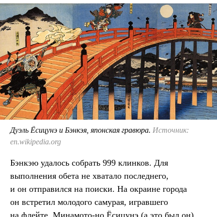
Дуэль Ёсицунэ и Бэнкэя, японская гравюра.
Источник:
en.wikipedia.org
Бэнкэю удалось собрать 999 клинков. Для
выполнения обета не хватало последнего,
и он отправился на поиски. На окраине города
он встретил молодого самурая, игравшего
на флейте. Минамото-но Ёсицунэ (а это был он)