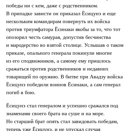
победы ни с кем, даже с родственником.
В припадке зависти он приказал Ёсицунэ и еще
нескольким командирам повернуть их войска
против триумфатора Ёсинаки якобы за то, что тот
опозорил честь самурая, допустив бесчинства
и мародерство во взятой столице. Услышав о таком
приказе, опального генерала покинули многие
из его сподвижников, а самому ему пришлось
сражаться против родственников и недавних
товарищей по оружию. В битве при Авадзу войска
Ёсицунэ победили воинов Ёсинаки, а сам генерал
погиб в бою.
Ёсицунэ стал генералом и успешно сражался под
знаменами своего брата на суше и на море.
Но старший брат опять стал завидовать победам,
теперь уже Ёсицунэ, и не упускал случая