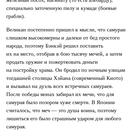
железный посох, нагинату (то есть алебарду),
специально заточенную пилу и кумаде (боевые
грабли).
Великан постепенно пришел к мысли, что самураи
слишком высокомерны и далеки от бед простого
народа, поэтому Бэнкэй решил поставить
их на место, отобрав в бою тысячу мечей, а затем
продать оружие и пожертвовать деньги
на постройку храма. Он бродил по ночным улицам
тогдашней столицы Хэйана (современный Киото)
и вызывал на дуэль всех встречных самураев.
После победы монах забирал их мечи, что для
самурая было позором хуже смерти. В Японии
считалось, что меч — это душа воина, поэтому
лишиться его было страшным ударом для любого
самурая.