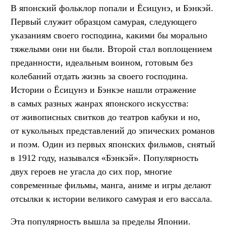
В японский фольклор попали и Ёсицунэ, и Бэнкэй.
Первый служит образцом самурая, следующего
указаниям своего господина, какими бы морально
тяжелыми они ни были. Второй стал воплощением
преданности, идеальным воином, готовым без
колебаний отдать жизнь за своего господина.
Истории о Ёсицунэ и Бэнкэе нашли отражение
в самых разных жанрах японского искусства:
от живописных свитков до театров кабуки и но,
от кукольных представлений до эпических романов
и поэм. Один из первых японских фильмов, снятый
в 1912 году, назывался «Бэнкэй». Популярность
двух героев не угасла до сих пор, многие
современные фильмы, манга, аниме и игры делают
отсылки к истории великого самурая и его вассала.
Эта популярность вышла за пределы Японии.