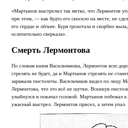
«Мартынов выстрелил так метко, что Лермонтов уп
при этом, — как будто его скосило на месте, не сде
его сердце и лёгкие. Буря грохотала и скорбно выл
ослепительно сверкала».
Смерть Лермонтова
По словам князя Васильчикова, Лермонтов всю доро
стрелять не будет, да и Мартынов стрелять не стан
заряжали пистолеты. Васильчиков видел по лицу Ма
Лермонтова, что это всё не шутки. Вскинув пистол
улыбнулся и покачал головой. Мартынов побежал к 
ужасный выстрел. Лермонтов присел, а затем упал.