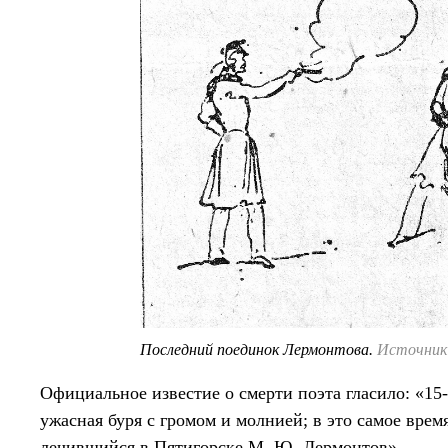
Последний поединок Лермонтова.
Источник:
Официальное известие о смерти поэта гласило: «15-г
ужасная буря с громом и молнией; в это самое вре
лечившийся в Пятигорске М. Ю. Лермонтов».