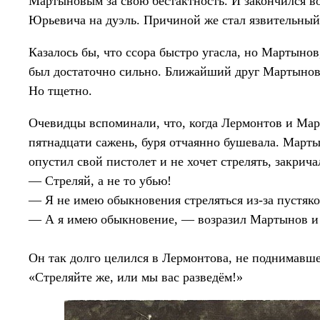
Мартыновым за свою бестактность. И закончился 
Юрьевича на дуэль. Причиной же стал язвительный 
Казалось бы, что ссора быстро угасла, но Мартынов
был достаточно сильно. Ближайший друг Мартынова
Но тщетно.
Очевидцы вспоминали, что, когда Лермонтов и Мар
пятнадцати сажень, буря отчаянно бушевала. Марты
опустил свой пистолет и не хочет стрелять, закрича
— Стреляй, а не то убью!
— Я не имею обыкновения стреляться из-за пустяк
— А я имею обыкновение, — возразил Мартынов и 
Он так долго целился в Лермонтова, не поднимавше
«Стреляйте же, или мы вас разведём!»