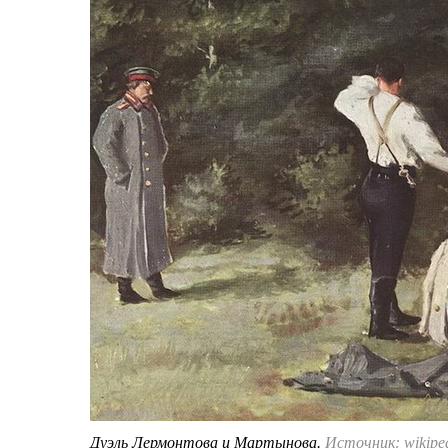
Дуэль Лермонтова и Мартынова.
Источник: wikiped