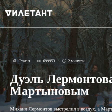
📄
Статья
👀
699953
🕓
2 минуты
Дуэль Лермонтова
Мартыновым
Михаил Лермонтов выстрелил в воздух, а Март