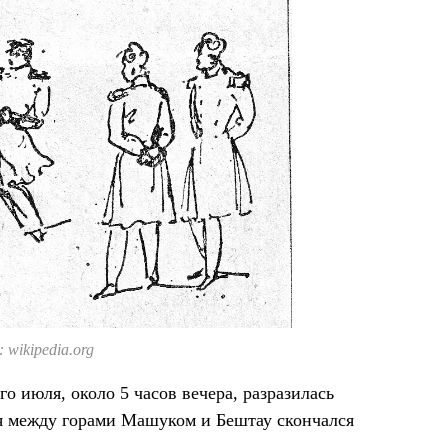
 wikipedia.org
о июля, около 5 часов вечера, разразилась
мя между горами Машуком и Бештау скончался