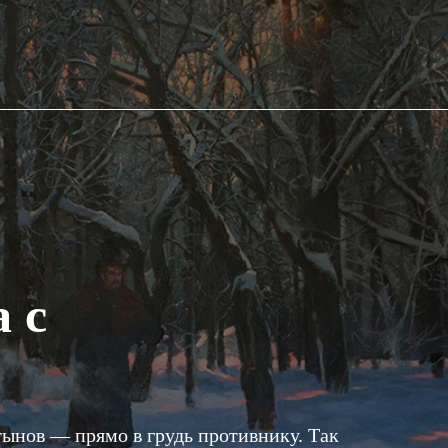
 с
ынов — прямо в грудь противнику. Так