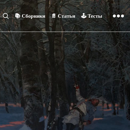
📚
Сборники
📄
Статьи
🕹️
Тесты