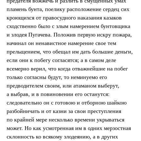
предателя вожжечь и разлить в смущенных умах
пламень бунта, поелику расположение сердец сих
кроющихся от правосудного наказания казаков
сходственно было с злым намерением бунтовщика
и злодея Пугачева. Положив первую искру пожара,
начинал он ненавистное намерение свое тем
прельщением, что обещал им дать большие деньги,
если они к побегу согласятся; а в самом деле
всемерно верил, что когда отважнейшие на побег
только согласны будут, то неминуемо его
предводителем своим, или атаманом выберут,
а выбрав, и в повиновении его останутся:
следовательно он с готовою и отборною шайкою
разбойничать и от казни за свои преступления
по крайней мере несколько времени укрываться
может. Но как усмотренная им в одних мерзостная
склонность ко всякому злодеянию, а в других