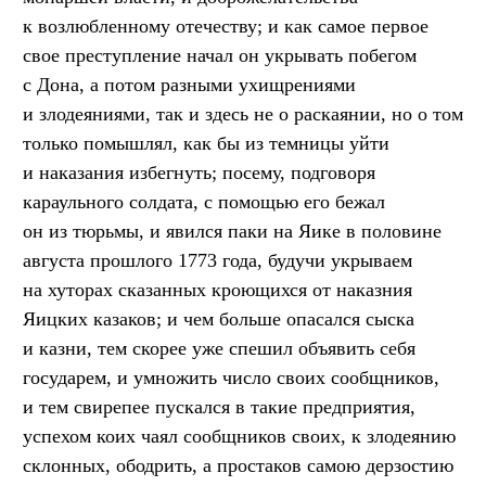
к возлюбленному отечеству; и как самое первое
свое преступление начал он укрывать побегом
с Дона, а потом разными ухищрениями
и злодеяниями, так и здесь не о раскаянии, но о том
только помышлял, как бы из темницы уйти
и наказания избегнуть; посему, подговоря
караульного солдата, с помощью его бежал
он из тюрьмы, и явился паки на Яике в половине
августа прошлого 1773 года, будучи укрываем
на хуторах сказанных кроющихся от наказния
Яицких казаков; и чем больше опасался сыска
и казни, тем скорее уже спешил объявить себя
государем, и умножить число своих сообщников,
и тем свирепее пускался в такие предприятия,
успехом коих чаял сообщников своих, к злодеянию
склонных, ободрить, а простаков самою дерзостию