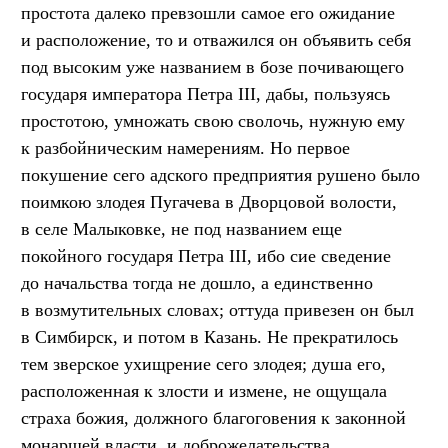
простота далеко превзошли самое его ожидание
и расположение, то и отважился он объявить себя
под высоким уже названием в бозе почивающего
государя императора Петра III, дабы, пользуясь
простотою, умножать свою сволочь, нужную ему
к разбойническим намерениям. Но первое
покушение сего адского предприятия рушено было
поимкою злодея Пугачева в Дворцовой волости,
в селе Малыковке, не под названием еще
покойного государя Петра III, ибо сие сведение
до начальства тогда не дошло, а единственно
в возмутительных словах; оттуда привезен он был
в Симбирск, и потом в Казань. Не прекратилось
тем зверское ухищрение сего злодея; душа его,
расположенная к злости и измене, не ощущала
страха божия, должного благоговения к законной
монаршей власти, и доброжелательства