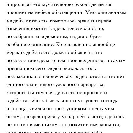
и пролитая его мучительною рукою, дымится
и вопиет на небеса об отмщении. Многочисленным
злодействием сего изменника, врага и тирана
означения вместить здесь невозможно; но,
по собранным ведомостям, издавно будет
особливое описание. Ко изъявлению ж вообще
мерзких действ его должно объявить, что
по следствию дела, о нем произведенного, и самым
признанием сего злодея оказалась толь
неслыханная в человеческом роде лютость, что нет
единого зла и такого ужасного варварства,
которого бы гнусная душа его не произвела
в действо, ибо забыв закон всемогущего господа
и творца, явился он преступником пред самим
богом; презрев присягу монаршей власти, сделался
не только изменником, но, похитив имя монарха,
стал возмутителем народа, и учинил себя