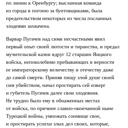
по линии к Оренбургу; высланная команда
из города в погоню за бунтовщиками, была
предательством некоторых из числа посланных
злодеями захвачена.
Варвар Пугачев над сими несчастными явил
первый опыт своей лютости и тиранства, и предал
мучительской казни вдруг 12 старшин Яицкого
войска, непоколебимо пребывающих в верности
ее императорскому величеству и отечеству даже
до самой смерти. Приняв пищу злой душе своей
сим убийством, начал простирать сей изверг
и губитель Пугачев далее свои злодеяния.
Не трудно было ему в обнаженных местах
от войска, по причине славно-окончанной ныне
Турецкой войны, умножать сонмище свое,
и простирать успехи злых дел своих, которые,