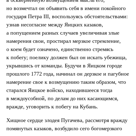
но возмечтал он объявить себя в имени покойного
государя Петра III, воспользуясь обстоятельствами:
узнав несогласие между Яицких казаков,
а попущением разных случаев увеличивая злые
намерения свои, простирал мерзкое стремление,
о коем будет означено, единственно стремясь
к побегу; поелику должен был он искать убежища,
укрывшись от команды. Будучи в Яицком городе
прошлого 1772 года, начинал он дерзкое и пагубное
намерение свое к возмущению таким образом, что
старался Яицкое войско, находившееся тогда
в междоусобной, по делам до них касающимся,
вражде, уговорить к побегу на Кубань.
Хищное сердце злодея Пугачева, рассмотря вражду
помянутых казаков, возбудило сего богомерзкого