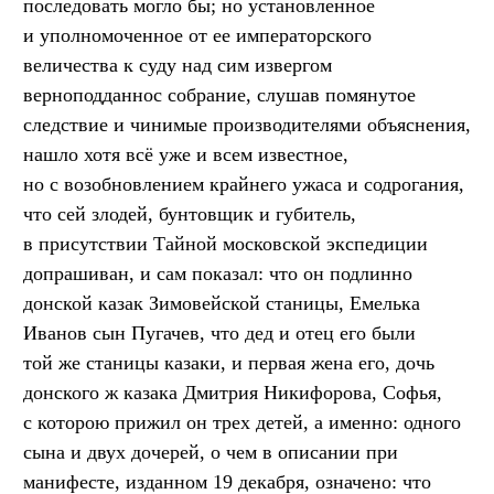
последовать могло бы; но установленное
и уполномоченное от ее императорского
величества к суду над сим извергом
верноподданнос собрание, слушав помянутое
следствие и чинимые производителями объяснения,
нашло хотя всё уже и всем известное,
но с возобновлением крайнего ужаса и содрогания,
что сей злодей, бунтовщик и губитель,
в присутствии Тайной московской экспедиции
допрашиван, и сам показал: что он подлинно
донской казак Зимовейской станицы, Емелька
Иванов сын Пугачев, что дед и отец его были
той же станицы казаки, и первая жена его, дочь
донского ж казака Дмитрия Никифорова, Софья,
с которою прижил он трех детей, а именно: одного
сына и двух дочерей, о чем в описании при
манифесте, изданном 19 декабря, означено: что