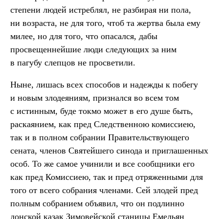
степени людей истреблял, не разбирая ни пола,
ни возраста, не для того, чтоб та жертва была ему
милее, но для того, что опасался, дабы
просвещеннейшие люди следующих за ним
в пагубу слепцов не просветили.
Ныне, лишась всех способов и надежды к побегу
и новым злодеяниям, признался во всем том
с истинным, буде токмо может в его душе быть,
раскаянием, как пред Следственною комиссиею,
так и в полном собрании Правительствующего
сената, членов Святейшего синода и приглашенных
особ. То же самое учинили и все сообщники его
как пред Комиссиею, так и пред отряженными для
того от всего собрания членами. Сей злодей пред
полным собранием объявил, что он подлинно
донской казак Зимовейской станицы Емельян