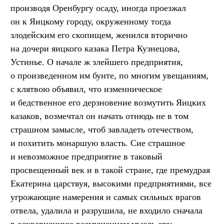
производя Оренбургу осаду, иногда проезжал
он к Яицкому городу, окруженному тогда
злодейским его скопищем, женился вторично
на дочери яицкого казака Петра Кузнецова,
Устинье. О начале ж злейшего предприятия,
о произведенном им бунте, по многим увещаниям,
с клятвою объявил, что изменническое
и бедственное его дерзновение возмутить Яицких
казаков, возмечтал он начать отнюдь не в том
страшном замысле, чтоб завладеть отечеством,
и похитить монаршую власть. Сие страшное
и невозможное предприятие в таковый
просвещенный век и в такой стране, где премудрая
Екатерина царствуя, высокими предприятиями, все
угрожающие намерения и самых сильных врагов
отвела, удалила и разрушила, не входило сначала
в оскверненную возмущением мысль его;