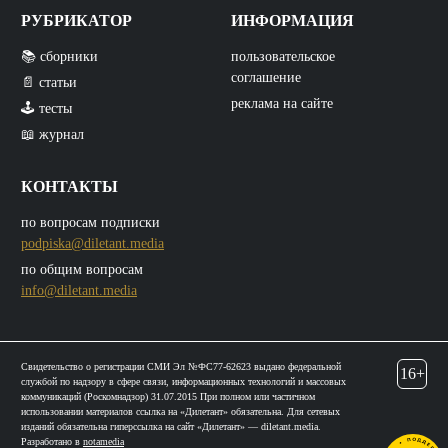
РУБРИКАТОР
ИНФОРМАЦИЯ
📚 сборники
пользовательское
соглашение
📄 статьи
реклама на сайте
🕹️ тесты
📖 журнал
КОНТАКТЫ
по вопросам подписки
podpiska@diletant.media
по общим вопросам
info@diletant.media
Свидетельство о регистрации СМИ Эл №ФС77-62623 выдано федеральной
16+
службой по надзору в сфере связи, информационных технологий и массовых
коммуникаций (Роскомнадзор) 31.07.2015 При полном или частичном
использовании материалов ссылка на «Дилетант» обязательна. Для сетевых
изданий обязательна гиперссылка на сайт «Дилетант» — diletant.media.
Разработано в
notamedia