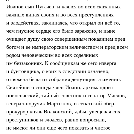
Иванов сын Пугачев, и каялся во всех сказанных
важных винах своих и во всех преступлениях
и злодействах, заклинаясь, что открыл он всё то,
чем гнусное сердце его было заражено, и ныне
очищает душу свою совершенным покаянием пред
богом и ее императорским величеством и пред всем
родом человеческим во всех содеянных
им беззакониях. К сообщникам же сего изверга
и бунтовщика, о коих в следствии означено,
отряжена была из собрания депутация, а именно:
Святейшего синода член Иоанн, архимандрит
новоспасский, тайный советник и сенатор Маслов,
генерал-поручик Мартынов, и сенатский обер-
прокурор князь Волконский, дабы, увещевая сих
преступников и злодеев, равно вопросили,
не имеют ли они еще чего показать и чистое