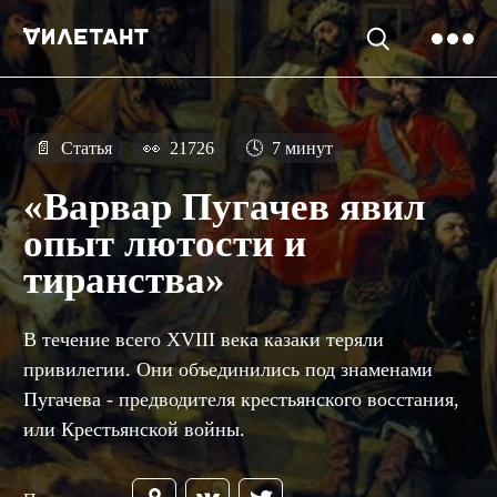
📄
Статья
👀
21726
🕓
7 минут
«Варвар Пугачев явил
опыт лютости и
тиранства»
В течение всего XVIII века казаки теряли
привилегии. Они объединились под знаменами
Пугачева - предводителя крестьянского восстания,
или Крестьянской войны.