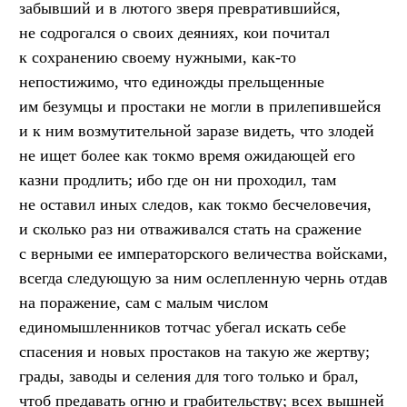
забывший и в лютого зверя превратившийся,
не содрогался о своих деяниях, кои почитал
к сохранению своему нужными, как-то
непостижимо, что единожды прельщенные
им безумцы и простаки не могли в прилепившейся
и к ним возмутительной заразе видеть, что злодей
не ищет более как токмо время ожидающей его
казни продлить; ибо где он ни проходил, там
не оставил иных следов, как токмо бесчеловечия,
и сколько раз ни отваживался стать на сражение
с верными ее императорского величества войсками,
всегда следующую за ним ослепленную чернь отдав
на поражение, сам с малым числом
единомышленников тотчас убегал искать себе
спасения и новых простаков на такую же жертву;
грады, заводы и селения для того только и брал,
чтоб предавать огню и грабительству; всех вышней