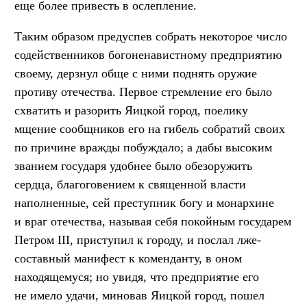
еще более привесть в ослепление.
Таким образом предуспев собрать некоторое число
содейственников богоненавистному предприятию
своему, дерзнул обще с ними поднять оружие
противу отечества. Первое стремление его было
схватить и разорить Яицкой город, поелику
мщение сообщников его на гибель собратий своих
по причине вражды побуждало; а дабы высоким
званием государя удобнее было обезоружить
сердца, благоговением к священной власти
наполненные, сей преступник богу и монархине
и враг отечества, называя себя покойным государем
Петром III, приступил к городу, и послал лже-
составный манифест к коменданту, в оном
находящемуся; но увидя, что предприятие его
не имело удачи, миновав Яицкой город, пошел