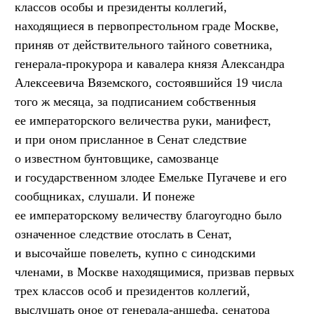
классов особы и президенты коллегий,
находящиеся в первопрестольном граде Москве,
приняв от действительного тайного советника,
генерала-прокурора и кавалера князя Александра
Алексеевича Вяземского, состоявшийся 19 числа
того ж месяца, за подписанием собственныя
ее императорского величества руки, манифест,
и при оном присланное в Сенат следствие
о известном бунтовщике, самозванце
и государственном злодее Емельке Пугачеве и его
сообщниках, слушали. И понеже
ее императорскому величеству благоугодно было
означенное следствие отослать в Сенат,
и высочайше повелеть, купно с синодскими
членами, в Москве находящимися, призвав первых
трех классов особ и президентов коллегий,
выслушать оное от генерала-аншефа, сенатора