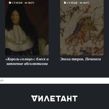
📚
СТАТЬИ
👀
36373
📚
СТАТЬИ
👀
29275
«Король-солнце»: блеск и
Эпоха тюрок. Печенеги
затмение абсолютизма
->