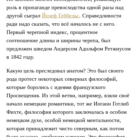
роль в пропаганде превосходства одной расы над
другой сыграл
Йозеф Геббельс
. Справедливости
ради надо сказать, что всё началось не с него.
Первый черепной индекс, процентное
соотношение длины и ширины черепа, был
предложен шведом Андерсом Адольфом Ретжиусом
в 1842 году.
Какую цель преследовал анатом? Это был своего
рода протест некоторых северных философий,
которые боролись с идеями французского
Просвещения. Из этой ветви, например, взяли своё
начало немецкие романтики, тот же Иоганн Готлиб
Фихте, философия которого заключалась в особом
немецком духе, особой немецкой ментальности,
которая принадлежит чисто северным, как потом
было сказано, арийским народам. Это философия,