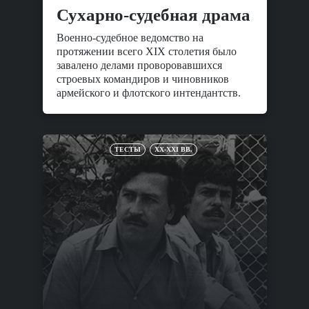
Сухарно-судебная драма
Военно-судебное ведомство на
протяжении всего XIX столетия было
завалено делами проворовавшихся
строевых командиров и чиновников
армейского и флотского интендантств.
ТЕСТЫ
XX-XXI ВВ.