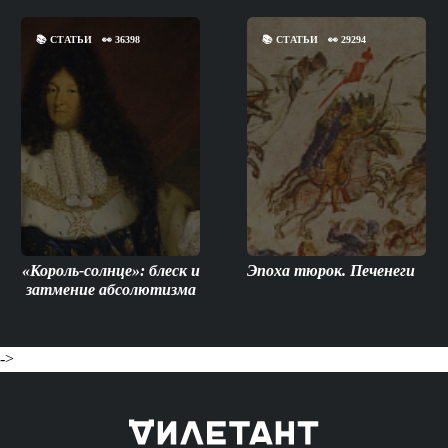
📚
СТАТЬИ
👀
36398
📚
СТАТЬИ
👀
29294
«Король-солнце»: блеск и
Эпоха тюрок. Печенеги
затмение абсолютизма
->