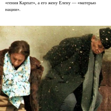
«гения Карпат», а его жену Елену — «матерью
нации».