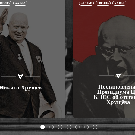
ЕВРОПА
XX ВЕК
СТАТЬИ
ЕВРОПА
XX ВЕК
Постановлени
Никита Хрущёв
Президиума 
КПСС об отста
Хрущёва