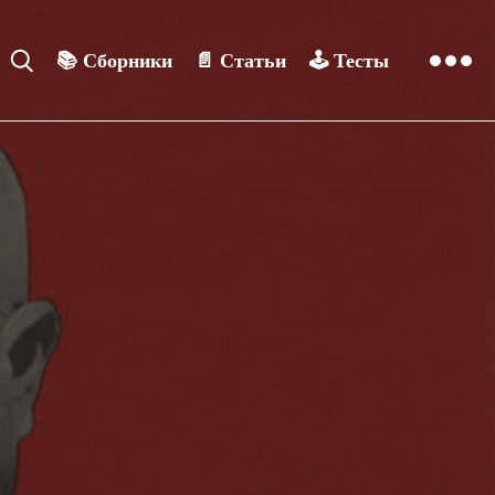
📚
Сборники
📄
Статьи
🕹️
Тесты