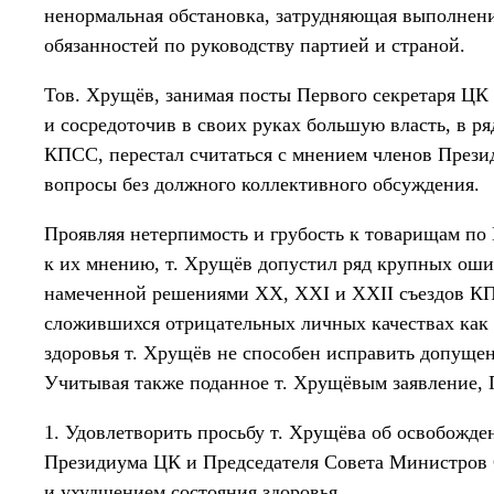
ненормальная обстановка, затрудняющая выполнен
обязанностей по руководству партией и страной.
Тов. Хрущёв, занимая посты Первого секретаря Ц
и сосредоточив в своих руках большую власть, в ря
КПСС, перестал считаться с мнением членов Пре
вопросы без должного коллективного обсуждения.
Проявляя нетерпимость и грубость к товарищам по
к их мнению, т. Хрущёв допустил ряд крупных оши
намеченной решениями XX, XXI и XXII съездов К
сложившихся отрицательных личных качествах как 
здоровья т. Хрущёв не способен исправить допуще
Учитывая также поданное т. Хрущёвым заявление,
1. Удовлетворить просьбу т. Хрущёва об освобожден
Президиума ЦК и Председателя Совета Министров 
и ухудшением состояния здоровья.