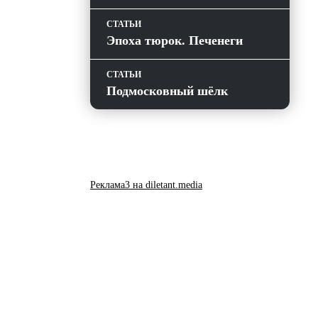
СТАТЬИ
Эпоха тюрок. Печенеги
СТАТЬИ
Подмосковный шёлк
Реклама3 на diletant.media