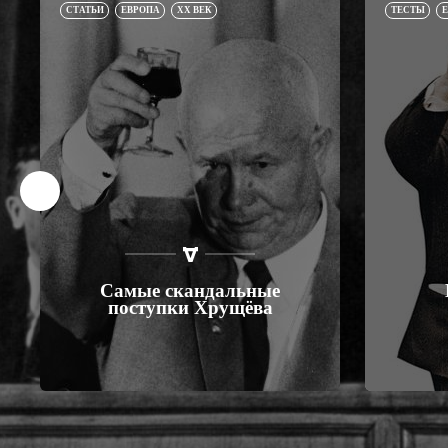
СТАТЬИ
ЕВРОПА
XX ВЕК
ТЕСТЫ
Самые скандальные
поступки Хрущёва