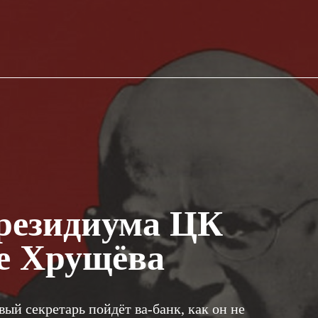
резидиума ЦК
е Хрущёва
вый секретарь пойдёт ва-банк, как он не