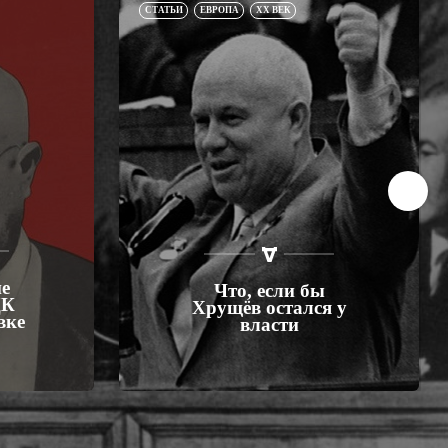
СТАТЬИ
ЕВРОПА
XX ВЕК
е
Что, если бы
ЦК
Хрущёв остался у
вке
власти