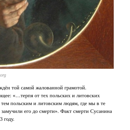
org
рждён той самой жалованной грамотой.
ующее: «…терпя от тех польских и литовских
 тем польским и литовским людям, где мы в те
и замучили его до смерти». Факт смерти Сусанина
3 году.