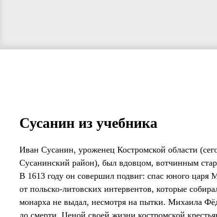
Сусанин из учебника
Иван Сусанин, уроженец Костромской области (сего
Сусанинский район), был вдовцом, вотчинным стар
В 1613 году он совершил подвиг: спас юного царя 
от польско-литовских интервентов, которые собира
монарха не выдал, несмотря на пытки. Михаила Фё
до смерти. Ценой своей жизни костромской крестьян