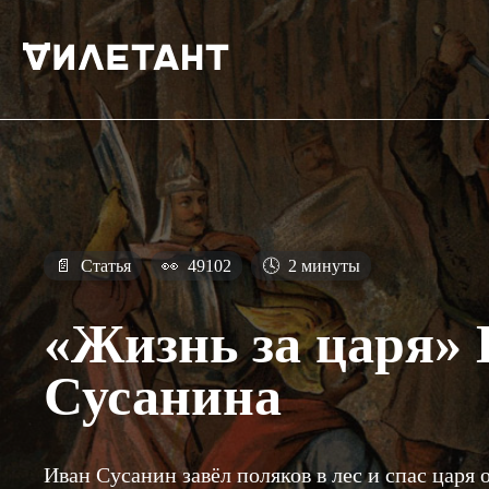
📄
Статья
👀
49102
🕓
2 минуты
«Жизнь за царя»
Сусанина
Иван Сусанин завёл поляков в лес и спас царя 