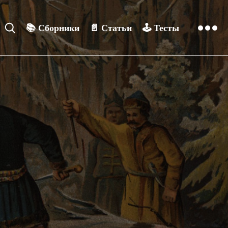
📚
Сборники
📄
Статьи
🕹️
Тесты