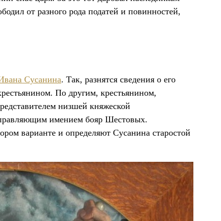
бодил от разного рода податей и повинностей,
Ивана Сусанина
. Так, разнятся сведения о его
рестьянином. По другим, крестьянином,
представителем низшей княжеской
управляющим имением бояр Шестовых.
тором варианте и определяют Сусанина старостой