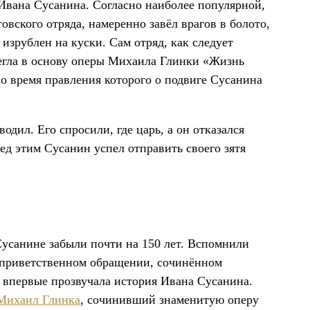
Ивана Сусанина. Согласно наиболее популярной,
вского отряда, намеренно завёл врагов в болото,
изрублен на куски. Сам отряд, как следует
легла в основу оперы Михаила Глинки «Жизнь
во время правления которого о подвиге Сусанина
одил. Его спросили, где царь, а он отказался
ед этим Сусанин успел отправить своего зятя
усанине забыли почти на 150 лет. Вспомнили
в приветственном обращении, сочинённом
 впервые прозвучала история Ивана Сусанина.
Михаил Глинка
, сочинивший знаменитую оперу