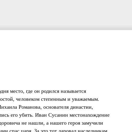
дня место, где он родился называется
остой, человеком степенным и уважаемым.
Михаила Романова, основателя династии,
лись его убить. Иван Сусанин местонахождение
доровича не нашли, а нашего героя замучили
ин спас царя. За это тот даровал наследникам