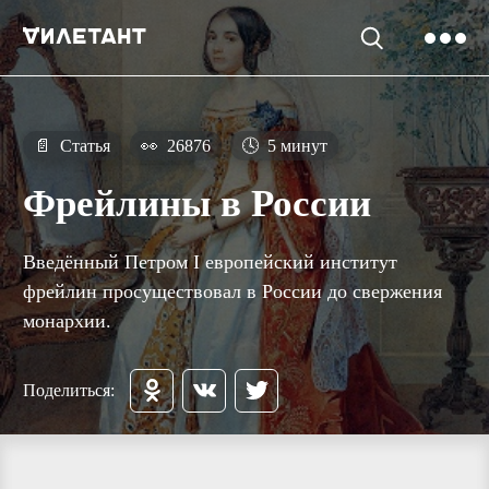
📄
Статья
👀
26876
🕓
5 минут
Фрейлины в России
Введённый Петром I европейский институт
фрейлин просуществовал в России до свержения
монархии.
Поделиться: