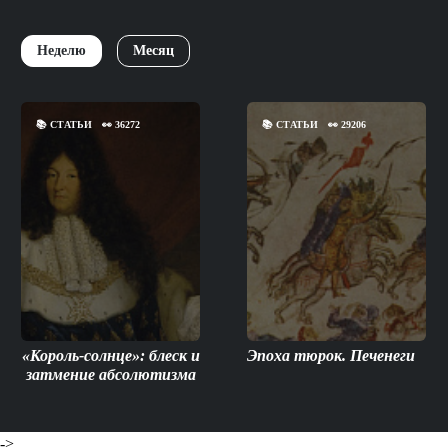
Неделю
Месяц
📚
СТАТЬИ
👀
36272
📚
СТАТЬИ
👀
29206
«Король-солнце»: блеск и
Эпоха тюрок. Печенеги
затмение абсолютизма
->