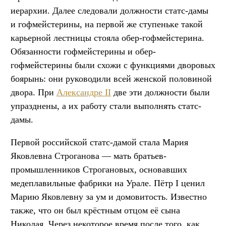
иерархии. Далее следовали должности статс-дамы
и гофмейстерины, на первой же ступеньке такой
карьерной лестницы стояла обер-гофмейстерина.
Обязанности гофмейстерины и обер-
гофмейстерины были схожи с функциями дворовых
боярынь: они руководили всей женской половиной
двора. При
Александре II
две эти должности были
упразднены, а их работу стали выполнять статс-
дамы.
Первой российской статс-дамой стала Мария
Яковлевна Строганова — мать братьев-
промышленников Строгановых, основавших
медеплавильные фабрики на Урале. Пётр I ценил
Марию Яковлевну за ум и домовитость. Известно
также, что он был крёстным отцом её сына
Николая. Через некоторое время после того, как