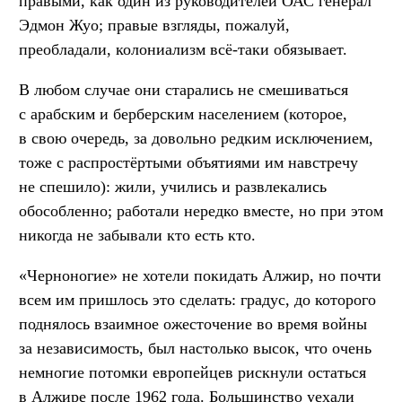
правыми, как один из руководителей ОАС генерал
Эдмон Жуо; правые взгляды, пожалуй,
преобладали, колониализм всё-таки обязывает.
В любом случае они старались не смешиваться
с арабским и берберским населением (которое,
в свою очередь, за довольно редким исключением,
тоже с распростёртыми объятиями им навстречу
не спешило): жили, учились и развлекались
обособленно; работали нередко вместе, но при этом
никогда не забывали кто есть кто.
«Черноногие» не хотели покидать Алжир, но почти
всем им пришлось это сделать: градус, до которого
поднялось взаимное ожесточение во время войны
за независимость, был настолько высок, что очень
немногие потомки европейцев рискнули остаться
в Алжире после 1962 года. Большинство уехали