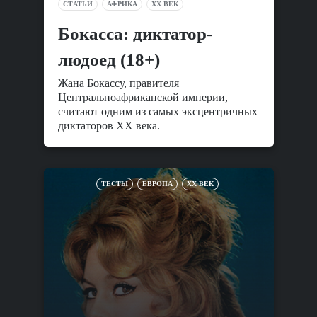
СТАТЬИ
АФРИКА
XX ВЕК
Бокасса: диктатор-
людоед (18+)
Жана Бокассу, правителя
Центральноафриканской империи,
считают одним из самых эксцентричных
диктаторов XX века.
ТЕСТЫ
ЕВРОПА
XX ВЕК