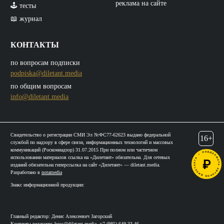
реклама на сайте
🕹️ тесты
📖 журнал
КОНТАКТЫ
по вопросам подписки
podpiska@diletant.media
по общим вопросам
info@diletant.media
Свидетельство о регистрации СМИ Эл №ФС77-62623 выдано федеральной
16+
службой по надзору в сфере связи, информационных технологий и массовых
коммуникаций (Роскомнадзор) 31.07.2015 При полном или частичном
использовании материалов ссылка на «Дилетант» обязательна. Для сетевых
изданий обязательна гиперссылка на сайт «Дилетант» — diletant.media.
Разработано в
notamedia
Знакс информационной продукции:
Главный редактор: Денис Алексеевич Загорский
Контакты редакции:
boss@diletant.media
,
+7 (985) 649-33-46