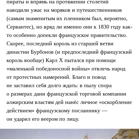
пираты и впрямь на протяжении столетий
наводили ужас на моряков и путешественников
(самым знаменитым их пленником был, вероятно,
Сервантес), но вряд ли именно они к 1830 году как-
то особенно допекли французское правительство.
Скорее, последний король из старшей ветви
династии Бурбонов (и предпоследний французский
король вообще) Карл Х пытался при помощи
«маленькой победоносной войны» отвлечь народ
от протестных намерений. Благо и повод
не заставил себя долго ждать: в пылу спора
о размерах дани французской торговой компании
алжирским властям дей нанёс личное «оскорбление
действием» французскому посланнику —
он ударил его веером по лицу.