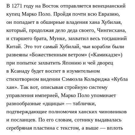
В 1271 году на Восток отправляется венецианский
купец Марко Поло. Пройдя почти всю Евразию,
он попадает в обширные владения хана Хубилая,
который, продолжая дело деда своего, Чингисхана,
и старшего брата, Мунке, захватил весь тогдашний
Китай. Это тот самый Хубилай, чьи корабли были
развеяны «Божественным ветром» («Камикадзе»)
при попытке захватить Японию и чей дворец
в Ксанаду будет воспет в изумительном
стихотворном видении Сэмюэла Кольриджа «Кубла
хан». Так вот, описывая стройную систему
управления империей, Марко Поло упоминает
разнообразные «дщицы» — таблички,
подтверждающие полномочия ханских чиновников
и посланцев. По его словам, сотнику выдавалась
серебряная пластина с текстом, а выше — вплоть