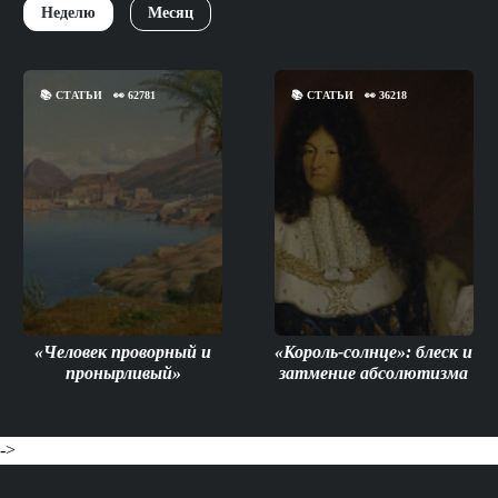
Неделю
Месяц
📚
СТАТЬИ
👀
62781
📚
СТАТЬИ
👀
36218
«Человек проворный и
«Король-солнце»: блеск и
пронырливый»
затмение абсолютизма
->