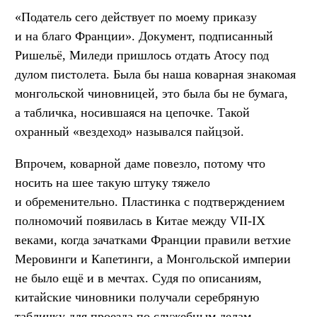
«Податель сего действует по моему приказу
и на благо Франции». Документ, подписанный
Ришельё, Миледи пришлось отдать Атосу под
дулом пистолета. Была бы наша коварная знакомая
монгольской чиновницей, это была бы не бумага,
а табличка, носившаяся на цепочке. Такой
охранный «вездеход» назывался пайцзой.
Впрочем, коварной даме повезло, потому что
носить на шее такую штуку тяжело
и обременительно. Пластинка с подтверждением
полномочий появилась в Китае между VII-IX
веками, когда зачатками Франции правили ветхие
Меровинги и Капетинги, а Монгольской империи
не было ещё и в мечтах. Судя по описаниям,
китайские чиновники получали серебряную
табличку для проезда по служебным делам