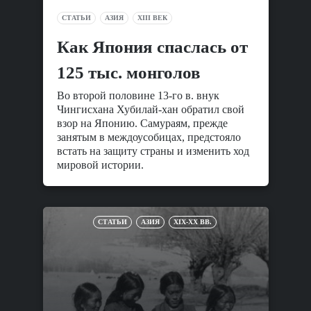
СТАТЬИ
АЗИЯ
XIII ВЕК
Как Япония спаслась от
125 тыс. монголов
Во второй половине 13-го в. внук
Чингисхана Хубилай-хан обратил свой
взор на Японию. Самураям, прежде
занятым в междоусобицах, предстояло
встать на защиту страны и изменить ход
мировой истории.
СТАТЬИ
АЗИЯ
XIX-XX ВВ.