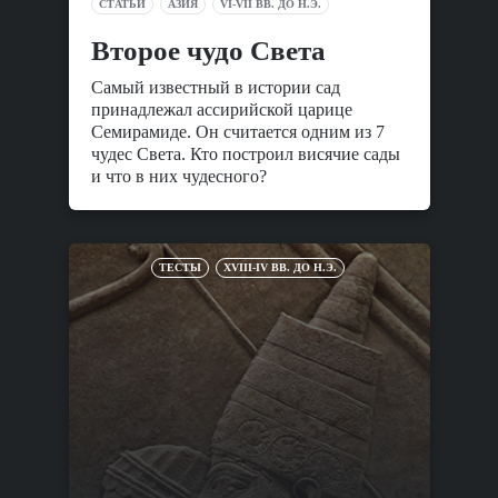
СТАТЬИ
АЗИЯ
VI-VII ВВ. ДО Н.Э.
Второе чудо Света
Самый известный в истории сад
принадлежал ассирийской царице
Семирамиде. Он считается одним из 7
чудес Света. Кто построил висячие сады
и что в них чудесного?
ТЕСТЫ
XVIII-IV ВВ. ДО Н.Э.