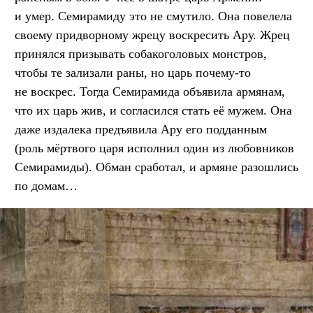
и умер. Семирамиду это не смутило. Она повелела
своему придворному жрецу воскресить Ару. Жрец
принялся призывать собакоголовых монстров,
чтобы те зализали раны, но царь почему-то
не воскрес. Тогда Семирамида объявила армянам,
что их царь жив, и согласился стать её мужем. Она
даже издалека предъявила Ару его подданным
(роль мёртвого царя исполнил один из любовников
Семирамиды). Обман сработал, и армяне разошлись
по домам…