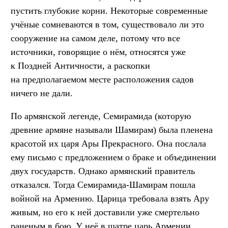
пустить глубокие корни. Некоторые современные
учёные сомневаются в том, существовало ли это
сооружение на самом деле, потому что все
источники, говорящие о нём, относятся уже
к Поздней Античности, а раскопки
на предполагаемом месте расположения садов
ничего не дали.
По армянской легенде, Семирамида (которую
древние армяне называли Шамирам) была пленена
красотой их царя Ары Прекрасного. Она послала
ему письмо с предложением о браке и объединении
двух государств. Однако армянский правитель
отказался. Тогда Семирамида-Шамирам пошла
войной на Армению. Царица требовала взять Ару
живым, но его к ней доставили уже смертельно
раненым в бою. У неё в шатре царь Армении