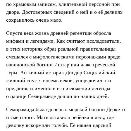
по храмовым записям, влиятельной персоной при
дворе. Достоверных сведений о ней и о её деяниях
сохранилось очень мало.
Спустя века жизнь древней регентши обросла
мифами и легендами. Как считают исследователи,
в этих историях образ реальной правительницы
смешался с мифологическими персонажами вроде
вавилонской богини Иштар или даже греческой
Геры. Античный историк Диодор Сицилийский,
живший спустя восемь веков, упорядочил эти
предания, и именно в его изложении легенды
о царице Семирамиде дошли до наших дней.
Семирамида была дочерью морской богини Деркето
и смертного. Мать оставила ребёнка в лесу, где
девочку вскормили голуби. Её нашёл царский