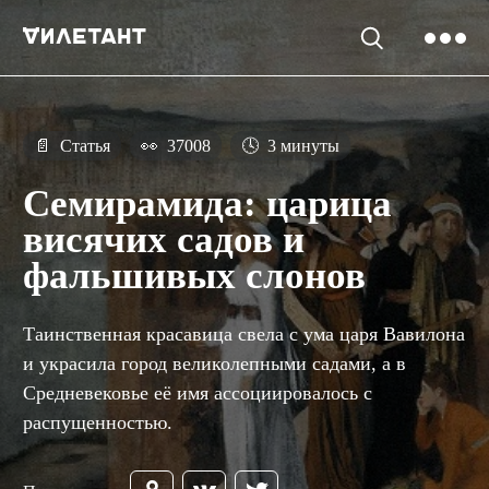
📄
Статья
👀
37008
🕓
3 минуты
Семирамида: царица
висячих садов и
фальшивых слонов
Таинственная красавица свела с ума царя Вавилона
и украсила город великолепными садами, а в
Средневековье её имя ассоциировалось с
распущенностью.