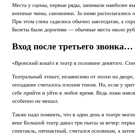
Места у сцены, первые ряды, занимали наиболее в
военные чины, сановники. За ними располагались 
При этом слева садились обычно завсегдатаи, а спр
Билеты были дорогими — обычные места около рубля
Вход после третьего звонка…
«Вронский вошёл в театр в половине девятого. Спек
Театральный этикет, независимо от эпохи на дворе
опоздание считалось плохим тоном. Но, если у зрит
себе прийти и уйти в любое время. Ведь ложи имел
особенно не мешал.
Также надо помнить, что в один день в театре могл
веке Большой театр давал три пьесы за вечер: перва
спектакль, пятиактный, считался основным, а затем