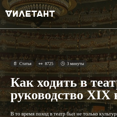
📄
Статья
👀
8725
🕓
3 минуты
Как ходить в теа
руководство XIX 
В то время поход в театр был не только культ