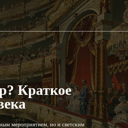
тр? Краткое
века
урным мероприятием, но и светским