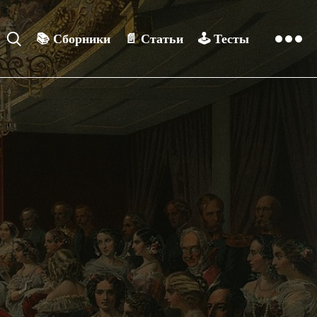
📚
Сборники
📄
Статьи
🕹️
Тесты