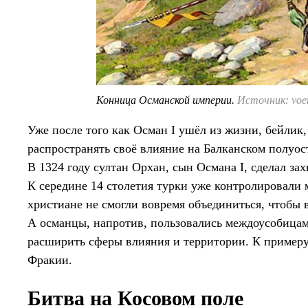
Конница Османской империи.
Источник: voen
Уже после того как Осман I ушёл из жизни, бейли
распространять своё влияние на Балканском полуо
В 1324 году султан Орхан, сын Османа I, сделал за
К середине 14 столетия турки уже контролировали
христиане не смогли вовремя объединиться, чтобы 
А османцы, напротив, пользовались междоусобица
расширить сферы влияния и территории. К примеру
Фракии.
Битва на Косовом поле