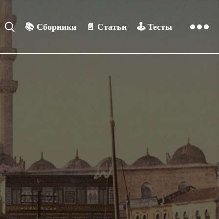
📚
Сборники
📄
Статьи
🕹️
Тесты