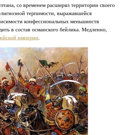
ултана, со временем расширял территории своего
религиозной терпимости, выражавшейся
ависимости конфессиональных меньшинств
дить в состав османского бейлика. Медленно,
ийской империи
.