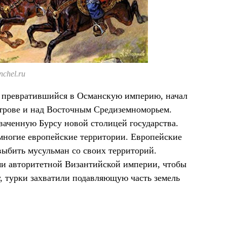
chel.ru
к, превратившийся в Османскую империю, начал
строве и над Восточным Средиземноморьем.
хваченную Бурсу новой столицей государства.
 многие европейские территории. Европейские
выбить мусульман со своих территорий.
ми авторитетной Византийской империи, чтобы
, турки захватили подавляющую часть земель