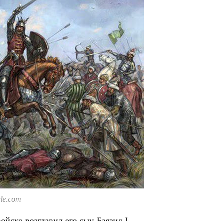
gle.com
ойско возглавил его сын Баязид I.