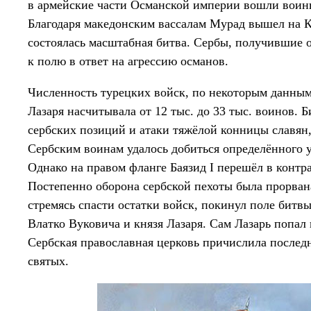
в армейские части Османской империи вошли воины
Благодаря македонским вассалам Мурад вышел на Ко
состоялась масштабная битва. Сербы, получившие 
к полю в ответ на агрессию османов.
Численность турецких войск, по некоторым данным, 
Лазаря насчитывала от 12 тыс. до 33 тыс. воинов. 
сербских позиций и атаки тяжёлой конницы славян
Сербским воинам удалось добиться определённого ус
Однако на правом фланге Баязид I перешёл в контра
Постепенно оборона сербской пехоты была прорвана
стремясь спасти остатки войск, покинул поле битвы
Влатко Вуковича и князя Лазаря. Сам Лазарь попал в
Сербская православная церковь причислила последн
святых.