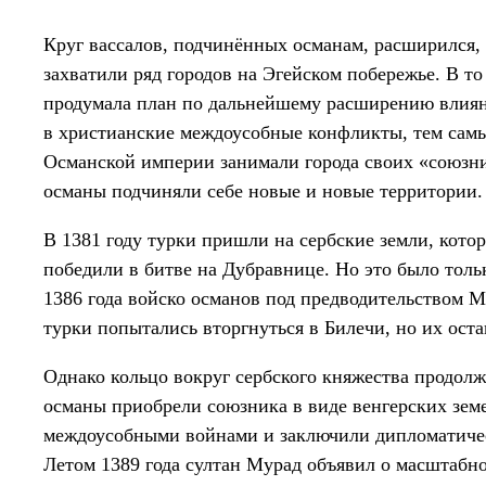
Круг вассалов, подчинённых османам, расширился, 
захватили ряд городов на Эгейском побережье. В т
продумала план по дальнейшему расширению влиян
в христианские междоусобные конфликты, тем самы
Османской империи занимали города своих «союзни
османы подчиняли себе новые и новые территории.
В 1381 году турки пришли на сербские земли, кот
победили в битве на Дубравнице. Но это было толь
1386 года войско османов под предводительством М
турки попытались вторгнуться в Билечи, но их ост
Однако кольцо вокруг сербского княжества продолж
османы приобрели союзника в виде венгерских зем
междоусобными войнами и заключили дипломатичес
Летом 1389 года султан Мурад объявил о масштабн