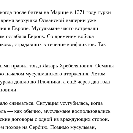
когда после битвы на Марице в 1371 году турки
о время верхушка Османской империи уже
ия в Европе. Мусульмане часто встревали
м ослабляя Европу. Со временем войска
ков», страдавших в течение конфликтов. Так
орыми правил тогда Лазарь Хребелянович. Османы
ко началом мусульманского вторжения. Летом
урада дошло до Плочника, а ещё через два года
ановили.
ало сжиматься. Ситуация усугубилась, когда
ель — как обычно, мусульмане воспользовались
кие договоры с одной из враждующих сторон.
ом походе на Сербию. Помимо мусульман,