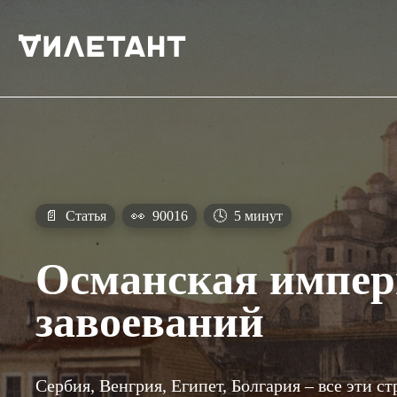
📄
Статья
👀
90016
🕓
5 минут
Османская импер
завоеваний
Сербия, Венгрия, Египет, Болгария – все эти 