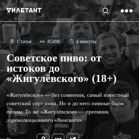
📄
Статья
👀
85498
🕓
4 минуты
Советское пиво: от
истоков до
«Жигулёвского» (18+)
«Жигулёвское» — без сомнения, самый известный
советский сорт пива. Но и до него пивные были
полны. То же «Жигулёвское» — преемник
дореволюционного «Венского».