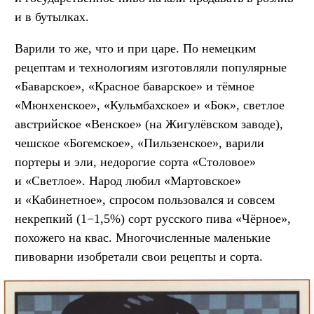
и в бутылках.
Варили то же, что и при царе. По немецким
рецептам и технологиям изготовляли популярные
«Баварское», «Красное баварское» и тёмное
«Мюнхенское», «Кульмбахское» и «Бок», светлое
австрийское «Венское» (на Жигулёвском заводе),
чешское «Богемское», «Пильзенское», варили
портеры и эли, недорогие сорта «Столовое»
и «Светлое». Народ любил «Мартовское»
и «Кабинетное», спросом пользовался и совсем
некрепкий (1−1,5%) сорт русского пива «Чёрное»,
похожего на квас. Многочисленные маленькие
пивоварни изобретали свои рецепты и сорта.