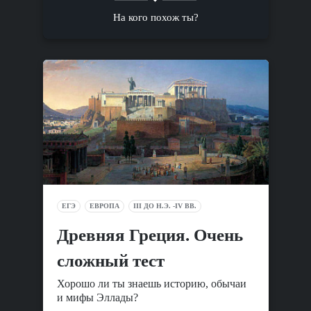
На кого похож ты?
ЕГЭ
ЕВРОПА
III ДО Н.Э. -IV ВВ.
Древняя Греция. Очень
сложный тест
Хорошо ли ты знаешь историю, обычаи
и мифы Эллады?