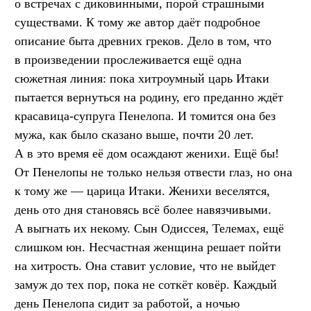
о встречах с диковинными, порой страшными
существами. К тому же автор даёт подробное
описание быта древних греков. Дело в том, что
в произведении прослеживается ещё одна
сюжетная линия: пока хитроумный царь Итаки
пытается вернуться на родину, его преданно ждёт
красавица-супруга Пенелопа. И томится она без
мужа, как было сказано выше, почти 20 лет.
А в это время её дом осаждают женихи. Ещё бы!
От Пенелопы не только нельзя отвести глаз, но она
к тому же — царица Итаки. Женихи веселятся,
день ото дня становясь всё более навязчивыми.
А выгнать их некому. Сын Одиссея, Телемах, ещё
слишком юн. Несчастная женщина решает пойти
на хитрость. Она ставит условие, что не выйдет
замуж до тех пор, пока не соткёт ковёр. Каждый
день Пенелопа сидит за работой, а ночью