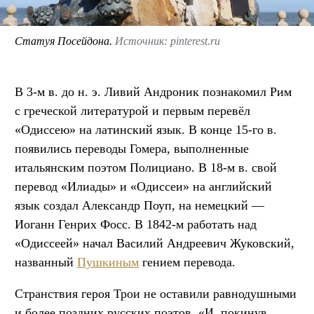
Статуя Посейдона.
Источник: pinterest.ru
В 3-м в. до н. э. Ливий Андроник познакомил Рим
с греческой литературой и первым перевёл
«Одиссею» на латинский язык. В конце 15-го в.
появились переводы Гомера, выполненные
итальянским поэтом Полициано. В 18-м в. свой
перевод «Илиады» и «Одиссеи» на английский
язык создал Александр Поуп, на немецкий —
Иоганн Генрих Фосс. В 1842-м работать над
«Одиссеей» начал Василий Андреевич Жуковский,
названный
Пушкиным
гением перевода.
Странствия героя Трои не оставили равнодушными
и более поздних русских поэтов. «И, покинув