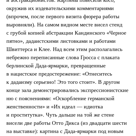
окружив их издевательскими комментариями
(впрочем, после первого визита фюрера работы
выровняли). На самом видном месте висел стенд
с грубой копией абстракции Кандинского «Черное
пятно», дадаистскими листовками и работами
Швиттерса и Клее. Над всем этим располагались
небрежно переписанные слова Гросса с плаката
берлинской Дада-ярмарки, превращенные
в нацистское предостережение: «Отнеситесь
к дадаизму серьезно! Это того стоит». В другом
конце зала демонстрировались экспрессионистские
ню с пояснениями: «Оскорбление германской
женственности» и «Их идеал — идиотка
и проститутка». Чуть дальше на той же стене
висели две работы Отто Дикса (из двадцати шести
на выставке): картина с Дада-ярмарки под новым