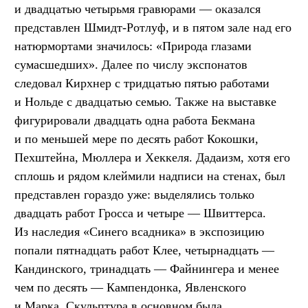
и двадцатью четырьмя гравюрами — оказался
представлен Шмидт-Ротлуф, и в пятом зале над его
натюрмортами значилось: «Природа глазами
сумасшедших». Далее по числу экспонатов
следовал Кирхнер с тридцатью пятью работами
и Нольде с двадцатью семью. Также на выставке
фигурировали двадцать одна работа Бекмана
и по меньшей мере по десять работ Кокошки,
Пехштейна, Мюллера и Хеккеля. Дадаизм, хотя его
сплошь и рядом клеймили надписи на стенах, был
представлен гораздо уже: выделялись только
двадцать работ Гросса и четыре — Швиттерса.
Из наследия «Синего всадника» в экспозицию
попали пятнадцать работ Клее, четырнадцать —
Кандинского, тринадцать — Файнингера и менее
чем по десять — Кампендонка, Явленского
и Марка. Скульптура в основном была