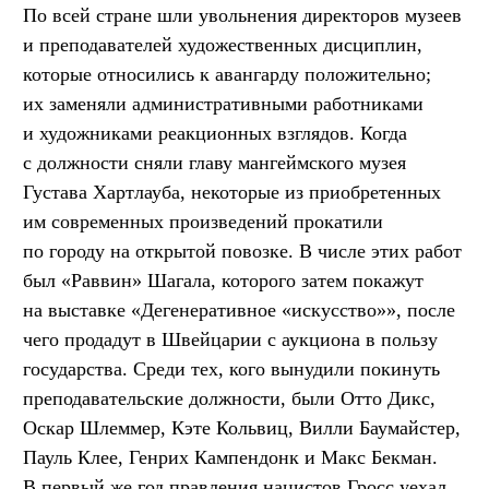
По всей стране шли увольнения директоров музеев
и преподавателей художественных дисциплин,
которые относились к авангарду положительно;
их заменяли административными работниками
и художниками реакционных взглядов. Когда
с должности сняли главу мангеймского музея
Густава Хартлауба, некоторые из приобретенных
им современных произведений прокатили
по городу на открытой повозке. В числе этих работ
был «Раввин» Шагала, которого затем покажут
на выставке «Дегенеративное «искусство»», после
чего продадут в Швейцарии с аукциона в пользу
государства. Среди тех, кого вынудили покинуть
преподавательские должности, были Отто Дикс,
Оскар Шлеммер, Кэте Кольвиц, Вилли Баумайстер,
Пауль Клее, Генрих Кампендонк и Макс Бекман.
В первый же год правления нацистов Гросс уехал