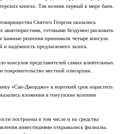
ерских книгах. Так возник первый в мире банк.
 товарищества Святого Георгия оказались
е авантюристами, готовыми бездумно рисковать
се важные решения принимали четыре консула.
 и надёжность предлагаемого залога.
ло консулов представителей самых влиятельных
 и покровительство местной олигархии.
анку «Сан-Джорджо» в короткий срок нарастить
казались вложения в генуэзские колонии
сти построены в том числе и на средства
равления инвестициями открывались филиалы.