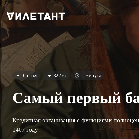
📄
Статья
👀
32256
🕓
1 минута
Самый первый б
Кредитная организация с функциями полноценн
1407 году.