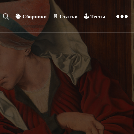
📚
Сборники
📄
Статьи
🕹️
Тесты