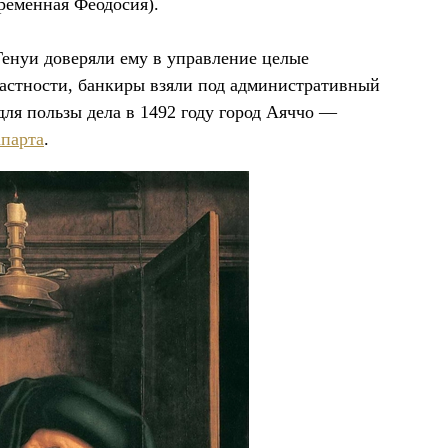
ременная Феодосия).
Генуи доверяли ему в управление целые
астности, банкиры взяли под административный
для пользы дела в 1492 году город Аяччо —
парта
.