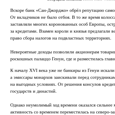
Вскоре банк «Сан-Джорджо» обрёл репутацию самог
От вкладчиков не было отбоя. В то же время колос
заставляли многих коронованных особ Европы, остр
за кредитами. Взамен короли и князья предлагали 
право сбора налогов на подвластных территориях.
Невероятные доходы позволили акционерам товарищ
роскошных палаццо Генуи, где и разместилась главн
К началу XVI века уже не банкиры из Генуи искал
а эмиссары монархов заискивали перед сотрудникам
на выгодных условиях. От решения консулов кредит
государств и династий.
Однако неумолимый ход времени оказался сильнее
активность со временем переместилась на северо-за