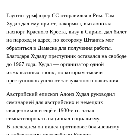
Гауптштурмфюрер СС отправился в Рим. Там
Худал дал ему приют, накормил, выхлопотал
паспорт Красного Креста, визу в Сирию, дал билет
на пароход и адрес, по которому Штангль мог
обратиться в Дамаске для получения работы.
Благодаря Худалу преступник оставался на свободе
до 1967 года. Худал — организатор одной
из «крысиных троп», по которым тысячи
преступников ушли от заслуженного наказания.
Австрийский епископ Алоиз Худал руководил
семинарией для австрийских и немецких
священников и ещё в 1930-е гг. начал
симпатизировать национал-социализму.
В последнем он видел противовес большевизму
и либерализму, враждебным Европе