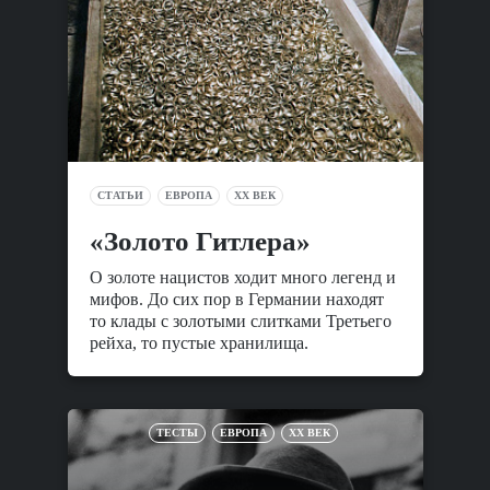
СТАТЬИ
ЕВРОПА
XX ВЕК
«Золото Гитлера»
О золоте нацистов ходит много легенд и
мифов. До сих пор в Германии находят
то клады с золотыми слитками Третьего
рейха, то пустые хранилища.
ТЕСТЫ
ЕВРОПА
XX ВЕК