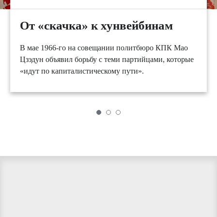
От «скачка» к хунвейбинам
В мае 1966-го на совещании политбюро КПК Мао
Цзэдун объявил борьбу с теми партийцами, которые
«идут по капиталистическому пути».