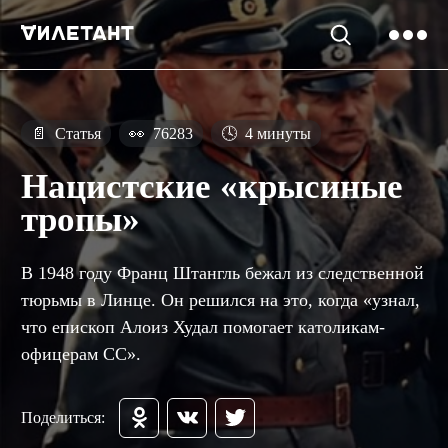
📄
Статья
👀
76283
🕓
4 минуты
Нацистские «крысиные
тропы»
В 1948 году Франц Штангль бежал из следственной
тюрьмы в Линце. Он решился на это, когда «узнал,
что епископ Алоиз Худал помогает католикам-
офицерам СС».
Поделиться: