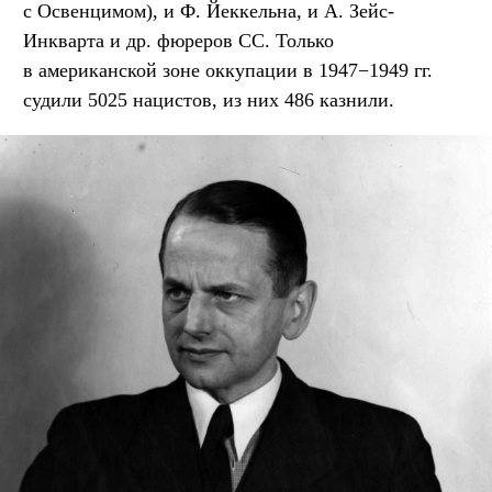
с Освенцимом), и Ф. Йеккельна, и А. Зейс-
Инкварта и др. фюреров СС. Только
в американской зоне оккупации в 1947−1949 гг.
судили 5025 нацистов, из них 486 казнили.