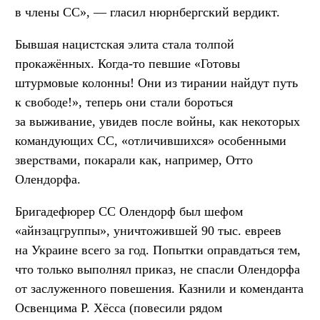
в члены СС», — гласил нюрнбергский вердикт.
Бывшая нацистская элита стала толпой
прокажённых. Когда-то певшие «Готовы
штурмовые колонны! Они из тирании найдут путь
к свободе!», теперь они стали бороться
за выживание, увидев после войны, как некоторых
командующих СС, «отличившихся» особенными
зверствами, покарали как, например, Отто
Олендорфа.
Бригадефюрер СС Олендорф был шефом
«айнзацгруппы», уничтожившей 90 тыс. евреев
на Украине всего за год. Попытки оправдаться тем,
что только выполнял приказ, не спасли Олендорфа
от заслуженного повешения. Казнили и коменданта
Освенцима Р. Хёсса (повесили рядом