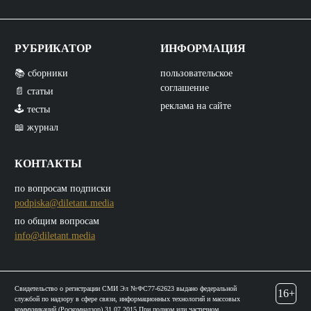
РУБРИКАТОР
ИНФОРМАЦИЯ
📚 сборники
пользовательское
соглашение
📄 статьи
реклама на сайте
🕹️ тесты
📖 журнал
КОНТАКТЫ
по вопросам подписки
podpiska@diletant.media
по общим вопросам
info@diletant.media
Свидетельство о регистрации СМИ Эл №ФС77-62623 выдано федеральной
16+
службой по надзору в сфере связи, информационных технологий и массовых
коммуникаций (Роскомнадзор) 31.07.2015 При полном или частичном