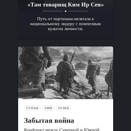
«Там товарищ Ким Ир Сен»
Путь от партизана-нелегала к
национальному лидеру с помпезным
культом личности.
СТАТЬИ
АЗИЯ
XX ВЕК
Забытая война
Конфликт между Северной и Южной