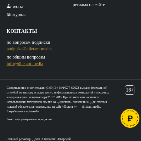
реклама на сайте
🕹️ тесты
📖 журнал
КОНТАКТЫ
по вопросам подписки
podpiska@diletant.media
по общим вопросам
info@diletant.media
Свидетельство о регистрации СМИ Эл №ФС77-62623 выдано федеральной
16+
службой по надзору в сфере связи, информационных технологий и массовых
коммуникаций (Роскомнадзор) 31.07.2015 При полном или частичном
использовании материалов ссылка на «Дилетант» обязательна. Для сетевых
изданий обязательна гиперссылка на сайт «Дилетант» — diletant.media.
Разработано в
notamedia
Знакс информационной продукции:
Главный редактор: Денис Алексеевич Загорский