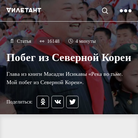
📄
Статья
👀
16148
🕓
4 минуты
Побег из Северной Кореи
Глава из книги Масадзи Исикавы «Река во тьме.
Мой побег из Северной Кореи».
Поделиться: