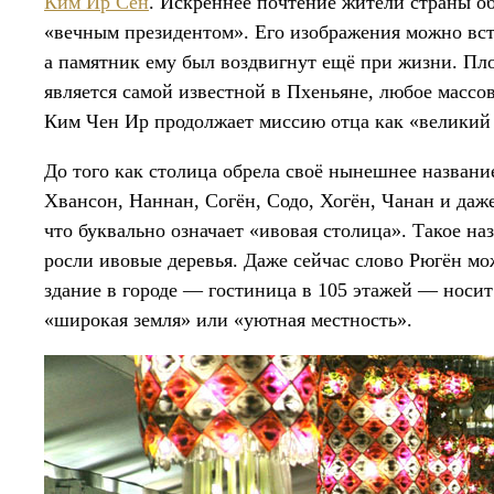
Ким Ир Сен
. Искреннее почтение жители страны об
«вечным президентом». Его изображения можно встр
а памятник ему был воздвигнут ещё при жизни. Пло
является самой известной в Пхеньяне, любое массо
Ким Чен Ир продолжает миссию отца как «великий
До того как столица обрела своё нынешнее названи
Хвансон, Наннан, Согён, Содо, Хогён, Чанан и да
что буквально означает «ивовая столица». Такое наз
росли ивовые деревья. Даже сейчас слово Рюгён мо
здание в городе — гостиница в 105 этажей — носит
«широкая земля» или «уютная местность».