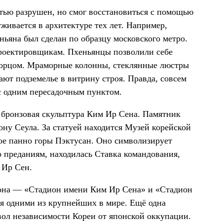
тью разрушен, но смог восстановиться с помощью
уживается в архитектуре тех лет. Например,
ньяна был сделан по образцу московского метро.
роектировщикам. Пхеньянцы позволили себе
дворцом. Мраморные колонны, стеклянные люстры
ют подземелье в витрину строя. Правда, совсем
 с одним пересадочным пунктом.
 бронзовая скульптура Ким Ир Сена. Памятник
рону Сеула. За статуей находится Музей корейской
ое панно горы Пэктусан. Оно символизирует
о преданиям, находилась Ставка командования,
 Ир Сен.
иона — «Стадион имени Ким Ир Сена» и «Стадион
я одними из крупнейших в мире. Ещё одна
ол независимости Кореи от японской оккупации.