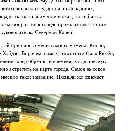
язаны оказывать ему до сих пор: он объявлен
етить во всех государственных зданиях,
щадь, названная именем вождя, по сей день
вое мероприятие в городе проходит именно там.
 руководитель» Северной Кореи.
е, ей пришлось сменить много «имён»: Кисон,
же Хэйдзё. Впрочем, самым известным было Рюгён,
вание город обрёл в те времена, когда повсюду
жно встретить на карте города. Самое высокое
 именно такое название. Пхеньян же означает