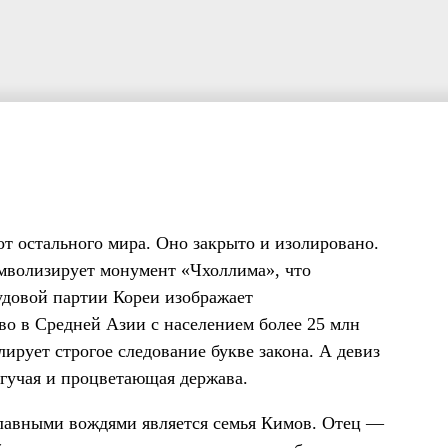
от остального мира. Оно закрыто и изолировано.
мволизирует монумент «Чхоллима», что
рудовой партии Кореи изображает
во в Средней Азии с населением более 25 млн
ирует строгое следование букве закона. А девиз
гучая и процветающая держава.
 главными вождями является семья Кимов. Отец —