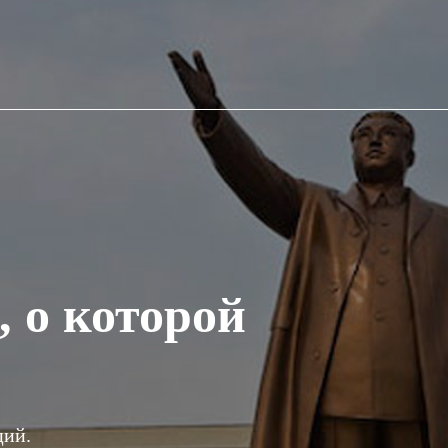
, о которой
ций.