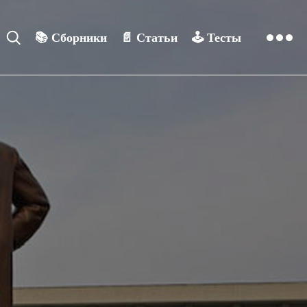
📚
Сборники
📄
Статьи
🕹️
Тесты