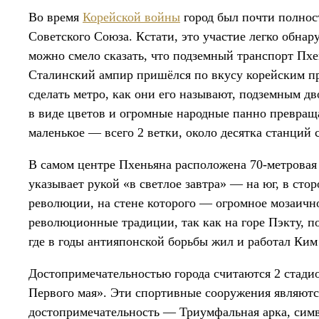
Во время
Корейской войны
город был почти полнос
Советского Союза. Кстати, это участие легко обнар
можно смело сказать, что подземный транспорт Пхе
Сталинский ампир пришёлся по вкусу корейским п
сделать метро, как они его называют, подземным 
в виде цветов и огромные народные панно превраща
маленькое — всего 2 ветки, около десятка станций
В самом центре Пхеньяна расположена 70-метровая
указывает рукой «в светлое завтра» — на юг, в сто
революции, на стене которого — огромное мозаичн
революционные традиции, так как на горе Пэкту, п
где в годы антияпонской борьбы жил и работал Ким
Достопримечательностью города считаются 2 стад
Первого мая». Эти спортивные сооружения являютс
достопримечательность — Триумфальная арка, симв