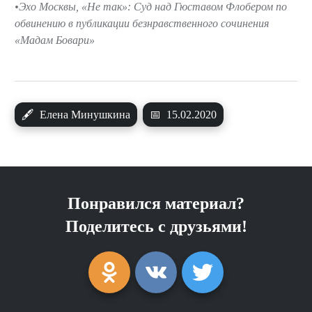
Эхо Москвы, «Не так»: Суд над Гюставом Флобером по
обвинению в публикации безнравственного сочинения
«Мадам Бовари»
🖋
Елена Минушкина
📅
15.02.2020
Понравился материал?
Поделитесь с друзьями!