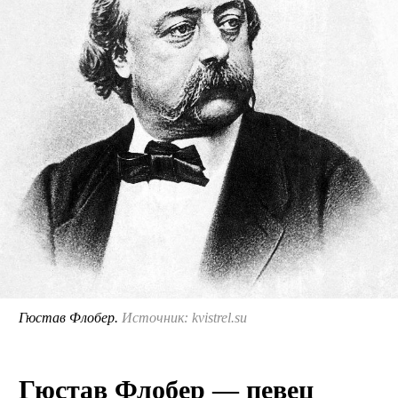
Гюстав Флобер.
Источник: kvistrel.su
Гюстав Флобер — певец