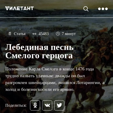
📄
Статья
👀
45483
🕓
7 минут
Лебединая песнь
Смелого герцога
Положение Карла Смелого в конце 1476 года
трудно назвать удачным: дважды он был
разгромлен швейцарцами, лишился Лотарингии, а
холод и болезни косили его армию.
Поделиться: