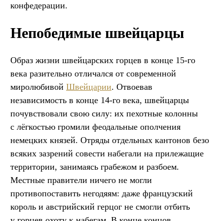
конфедерации.
Непобедимые швейцарцы
Образ жизни швейцарских горцев в конце 15-го
века разительно отличался от современной
миролюбивой
Швейцарии
. Отвоевав
независимость в конце 14-го века, швейцарцы
почувствовали свою силу: их пехотные колонны
с лёгкостью громили феодальные ополчения
немецких князей. Отряды отдельных кантонов безо
всяких зазрений совести набегали на прилежащие
территории, занимаясь грабежом и разбоем.
Местные правители ничего не могли
противопоставить негодяям: даже французский
король и австрийский герцог не смогли отбить
у горцев охоту к набегам. В конце концов,