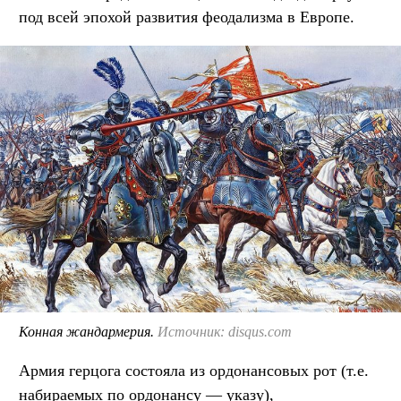
под всей эпохой развития феодализма в Европе.
Конная жандармерия.
Источник: disqus.com
Армия герцога состояла из ордонансовых рот (т.е.
набираемых по ордонансу — указу),