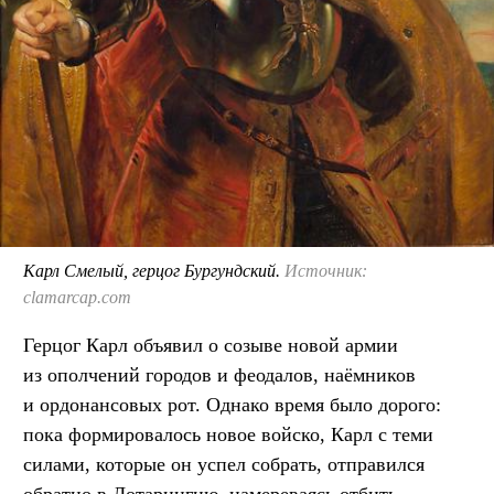
Карл Смелый, герцог Бургундский.
Источник:
clamarcap.com
Герцог Карл объявил о созыве новой армии
из ополчений городов и феодалов, наёмников
и ордонансовых рот. Однако время было дорого:
пока формировалось новое войско, Карл с теми
силами, которые он успел собрать, отправился
обратно в Лотарингию, намереваясь отбить