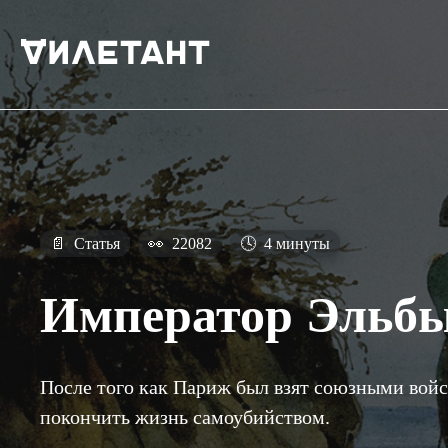
📄
Статья
👀
22082
🕓
4 минуты
Император Эльб
После того как Париж был взят союзными вой
покончить жизнь самоубийством.