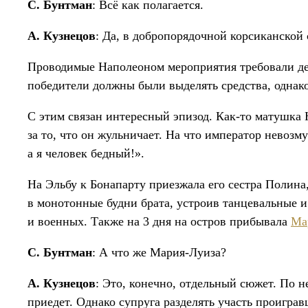
С. Бунтман
: Всё как полагается.
А. Кузнецов
: Да, в добропорядочной корсиканской 
Проводимые Наполеоном мероприятия требовали дене
победители должны были выделять средства, однако
С этим связан интересный эпизод. Как-то матушка Н
за то, что он жульничает. На что император невоз
а я человек бедный!».
На Эльбу к Бонапарту приезжала его сестра Полина
в монотонные будни брата, устроив танцевальные 
и военных. Также на 3 дня на остров прибывала
Ма
С. Бунтман
: А что же Мария-Луиза?
А. Кузнецов
: Это, конечно, отдельный сюжет. По н
приедет. Однако супруга разделять участь проигра