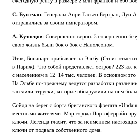
ежегодную ренту в размере 2 млн франков и 600 во
С. Бунтман
: Генералы Анри Гасьен Бертран, Луи 
отправились за своим императором.
А. Кузнецов
: Совершенно верно. 3 совершенно без
свою жизнь были бок о бок с Наполеоном.
Итак, Бонапарт прибывает на Эльбу. (Стоит отметит
в Париж). Что собой представляет остров? 223 кв.
с населением в 12−14 тыс. человек. В основном это
На Эльбе по-прежнему ведутся разработки различны
заселили этруски, которые обнаружили на нём боль
Сойдя на берег с борта британского фрегата «Unda
местными жителями. Мэр города Портоферрайо вру
ключи. Легенда гласит, что за неимением настоящи
ключи от подвала собственного дома.