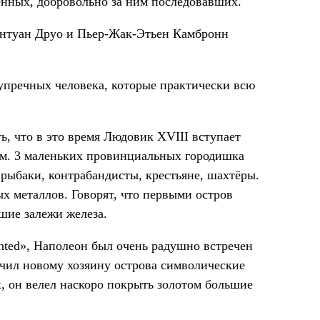
енных, добровольно за ним последовавших.
Антуан Друо и Пьер-Жак-Этьен Камбронн
упречных человека, которые практически всю
ь, что в это время Людовик XVIII вступает
 км. 3 маленьких провинциальных городишка
 рыбаки, контрабандисты, крестьяне, шахтёры.
х металлов. Говорят, что первыми остров
шие залежи железа.
unted», Наполеон был очень радушно встречен
чил новому хозяину острова символические
х, он велел наскоро покрыть золотом большие