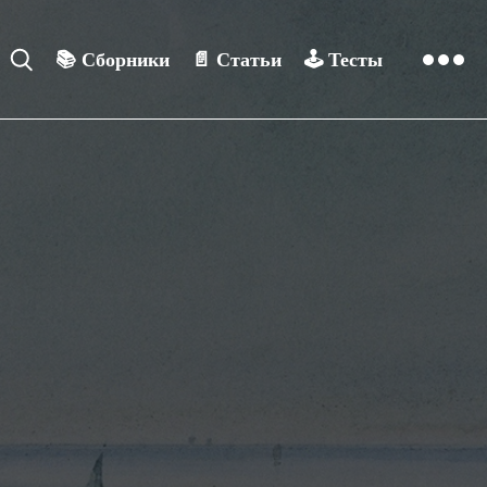
📚
Сборники
📄
Статьи
🕹️
Тесты