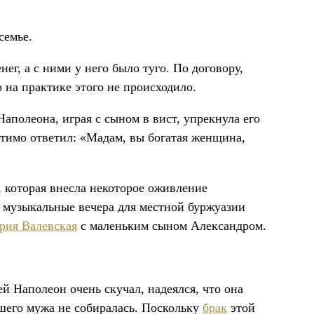
семье.
г, а с ними у него было туго. По договору,
 на практике этого не происходило.
аполеона, играя с сыном в вист, упрекнула его
мутимо ответил: «Мадам, вы богатая женщина,
, которая внесла некоторое оживление
и музыкальные вечера для местной буржуазии
рия Валевская
с маленьким сыном Александром.
ей Наполеон очень скучал, надеялся, что она
вшего мужа не собиралась. Поскольку
брак
этой