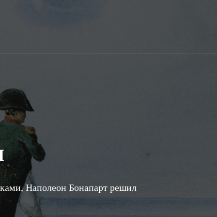
ы
сками, Наполеон Бонапарт решил