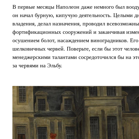
В первые месяцы Наполеон даже немного был воод
он начал бурную, кипучую деятельность. Целыми дн
владения, делал назначения, проводил всевозможн
фортификационных сооружений и заканчивая измен
осушением болот, насаждением виноградников. Его
шелковичных червей. Поверьте, если бы этот челов
менеджерскими талантами сосредоточился бы на это
за червями на Эльбу.