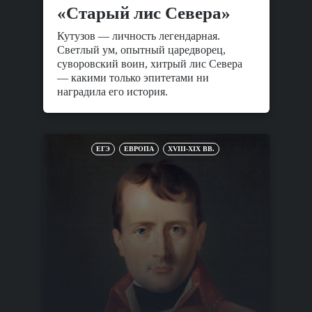
«Старый лис Севера»
Кутузов — личность легендарная.
Светлый ум, опытный царедворец,
суворовский воин, хитрый лис Севера
— какими только эпитетами ни
наградила его история.
ЕГЭ
ЕВРОПА
XVIII-XIX ВВ.