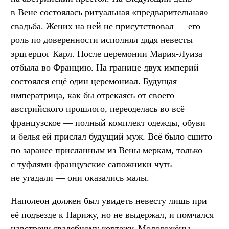
в Вене состоялась ритуальная «предварительная»
свадьба. Жених на ней не присутствовал — его
роль по доверенности исполнял дядя невесты
эрцгерцог Карл. После церемонии Мария-Луиза
отбыла во Францию. На границе двух империй
состоялся ещё один церемониал. Будущая
императрица, как бы отрекаясь от своего
австрийского прошлого, переоделась во всё
французское — полный комплект одежды, обуви
и белья ей прислал будущий муж. Всё было сшито
по заранее присланным из Вены меркам, только
с туфлями французские сапожники чуть
не угадали — они оказались малы.
Наполеон должен был увидеть невесту лишь при
её подъезде к Парижу, но не выдержал, и помчался
навстречу свадебному кортежу. Молодожёны