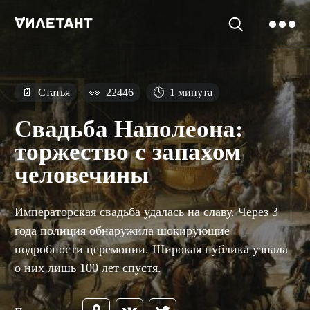
📄
Статья
👀
22446
🕓
1 минута
Свадьба Наполеона:
торжество с запахом
человечины
Императорская свадьба удалась на славу. Через 3
года полиция обнаружила шокирующие
подробности церемонии. Широкая публика узнала
о них лишь 100 лет спустя.