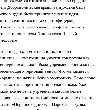
лыми создается гигантское войско. К середине
 что Добровольческая армия вынуждена была
вскую, где и было принято решение идти
рнилов единогласно, а совет офицеров,
Такое регулярно случалось во флоте, но для
тически нонсенсом. Так начался Первый
 ледовым.
атеринодара, почтительно именовали
никин, — смотрели на участников похода как
Для первопоходников была учреждена специальная
ересекающего терновый венок. Что же касается
ю армию, но даже и белую эмиграцию. Само слово
и символом сопротивления большевикам. Уже
нской войне была утрачена, а многие белые
ков». Такое же название носили многие издания
 газета «Первопоходник», в Париже — журнал.