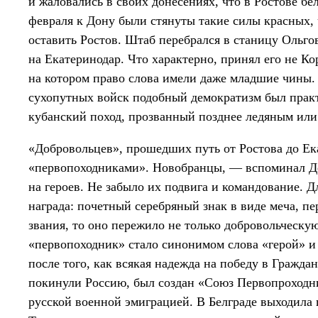
и жаловались в своих донесениях, что в Ростове бе
февраля к Дону были стянуты такие силы красных,
оставить Ростов. Штаб перебрался в станицу Ольго
на Екатеринодар. Что характерно, принял его не Ко
на котором право слова имели даже младшие чины. 
сухопутных войск подобный демократизм был прак
кубанский поход, прозванный позднее ледяным или
«Добровольцев», прошедших путь от Ростова до Ек
«первопоходниками». Новобранцы, — вспоминал Де
на героев. Не забыло их подвига и командование. 
награда: почетный серебряный знак в виде меча, п
звания, то оно пережило не только добровольческу
«первопоходник» стало синонимом слова «герой» 
после того, как всякая надежда на победу в Гражда
покинули Россию, был создан «Союз Первопроходни
русской военной эмиграцией. В Белграде выходила