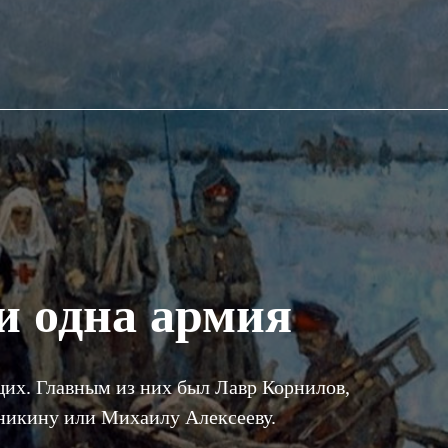
и одна армия
их. Главным из них был Лавр Корнилов,
еникину или Михаилу Алексееву.