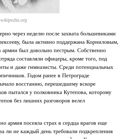
wikipedia.org
ерно через неделю после захвата большевиками
лексееву, была активно поддержана Корниловым,
в армии был довольно пестрым. Собственно
отряда составляли офицеры, кроме того, под
енты и даже гимназисты. Среди потенциальных
пичников. Годом ранее в Петрограде
 начало восстанию, перешедшему вскоре
ов пытался у полковника Кутепова, которому
епов без лишних разговоров велел
но армия посеяла страх в сердца врагов еще
два ли не каждый день требовали подкрепления