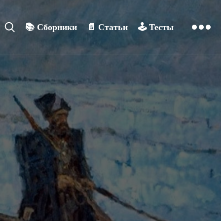
📚
Сборники
📄
Статьи
🕹️
Тесты