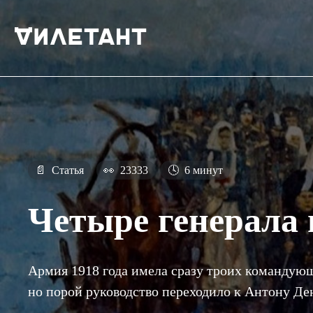
📄
Статья
👀
23333
🕓
6 минут
Четыре генерала 
Армия 1918 года имела сразу троих командующ
но порой руководство переходило к Антону Д