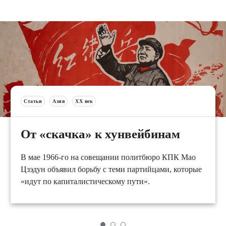
Статьи
Азия
XX век
От «скачка» к хунвейбинам
В мае 1966-го на совещании политбюро КПК Мао
Цзэдун объявил борьбу с теми партийцами, которые
«идут по капиталистическому пути».