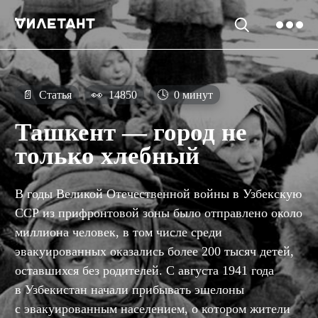
📄
Статья
👀
14850
🕓
0 минут
Ташкент — город не
только хлебный
В годы Великой Отечественной войны в Узбекскую
ССР из прифронтовой зоны было отправлено около
миллиона человек, в том числе среди
эвакуированных оказались более 200 тысяч детей,
оставшихся без родителей. С августа 1941 года
в Узбекистан начали прибывать эшелоны
с эвакуированным населением, о котором жители